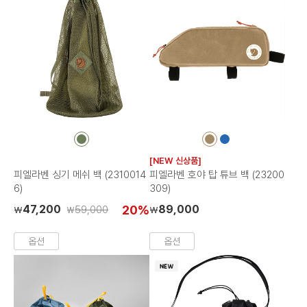
컬
컬
컬
러
러
러
[NEW 신상품]
칩
칩
칩
피엘라벤 싱기 메쉬 백 (2310014
피엘라벤 호야 탑 튜브 백 (23200
6)
309)
47,200
20%
89,000
59,000
₩
₩
₩
옵션
옵션