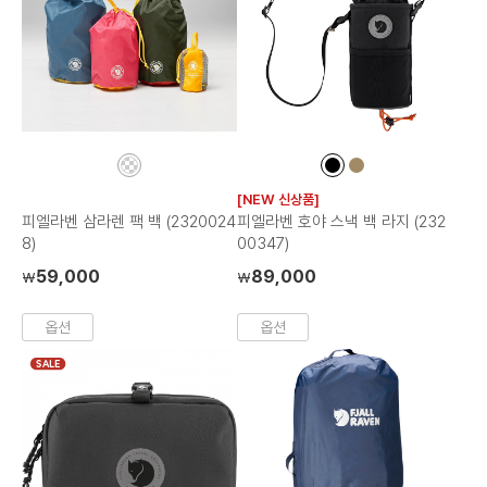
컬
컬
컬
러
러
러
[NEW 신상품]
칩
칩
칩
피엘라벤 삼라렌 팩 백 (2320024
피엘라벤 호야 스낵 백 라지 (232
8)
00347)
59,000
89,000
₩
₩
옵션
옵션
SALE