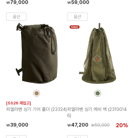
79,000
59,000
₩
₩
옵션
옵션
SALE
컬
컬
러
러
[SS26 재입고]
칩
칩
피엘라벤 싱기 기어 홀더 (23324)
피엘라벤 싱기 메쉬 백 (2310014
6)
39,000
47,200
20%
59,000
₩
₩
₩