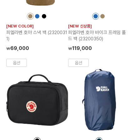
컬
컬
컬
컬
컬
러
러
러
러
러
[NEW COLOR]
[NEW 신상품]
칩
칩
칩
칩
칩
피엘라벤 호야 스낵 백 (2320031
피엘라벤 호야 바이크 프레임 폴
1)
드 백 (23200350)
69,000
119,000
₩
₩
옵션
옵션