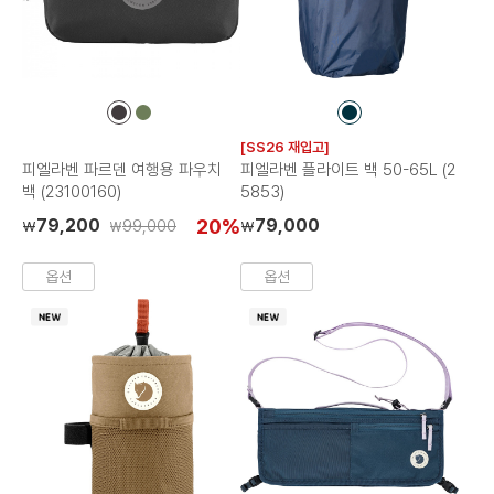
컬
컬
컬
러
러
러
[SS26 재입고]
칩
칩
칩
피엘라벤 파르덴 여행용 파우치
피엘라벤 플라이트 백 50-65L (2
백 (23100160)
5853)
79,200
20%
79,000
99,000
₩
₩
₩
옵션
옵션