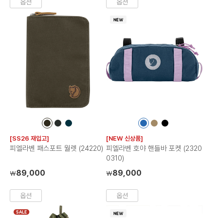
옵션
옵션
컬
컬
컬
컬
컬
컬
러
러
러
러
러
러
[SS26 재입고]
[NEW 신상품]
칩
칩
칩
칩
칩
칩
피엘라벤 패스포트 월렛 (24220)
피엘라벤 호야 핸들바 포켓 (2320
0310)
89,000
89,000
₩
₩
옵션
옵션
SALE