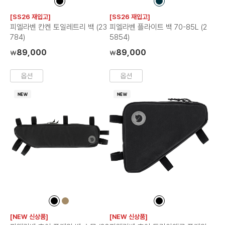
컬
컬
러
러
[SS26 재입고]
[SS26 재입고]
칩
칩
피엘라벤 칸켄 토일레트리 백 (23
피엘라벤 플라이트 백 70-85L (2
784)
5854)
89,000
89,000
₩
₩
옵션
옵션
컬
컬
컬
러
러
러
[NEW 신상품]
[NEW 신상품]
칩
칩
칩