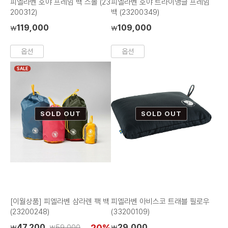
피엘라벤 호야 프레임 백 스몰 (23
피엘라벤 호야 트라이앵글 프레임
200312)
백 (23200349)
119,000
109,000
₩
₩
옵션
옵션
SALE
SOLD OUT
SOLD OUT
[이월상품] 피엘라벤 삼라렌 팩 백
피엘라벤 아비스코 트래블 필로우
(23200248)
(33200109)
47,200
20%
29,000
59,000
₩
₩
₩