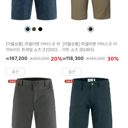
컬
컬
컬
컬
러
러
러
러
칩
칩
칩
칩
[이월상품] 피엘라벤 아비스코 하
[이월상품] 피엘라벤 아비스코 라
이브리드 트레일 쇼츠 (1220020
이트 쇼츠 (82465)
9)
167,200
20%
118,300
30%
209,000
169,000
₩
₩
₩
₩
옵션
옵션
SALE
SALE