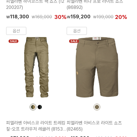
피엘라벤 하이코스트 팩 쇼츠 (12
피엘라벤 비다 프로 라이트 쇼츠
200207)
(86892)
118,300
30%
159,200
20%
169,000
199,000
₩
₩
₩
₩
옵션
옵션
SALE
SALE
컬
컬
컬
러
러
러
칩
칩
칩
피엘라벤 아비스코 라이트 트레킹
피엘라벤 아비스코 라이트 쇼츠
짚-오프 트라우저 레귤러 (81535
(82465)
R)