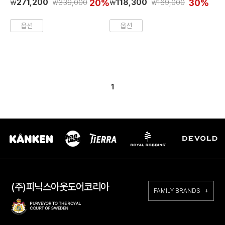
271,200
20%
118,300
30%
339,000
169,000
₩
₩
₩
₩
옵션
옵션
1
(주)피닉스아웃도어코리아
FAMILY BRANDS +