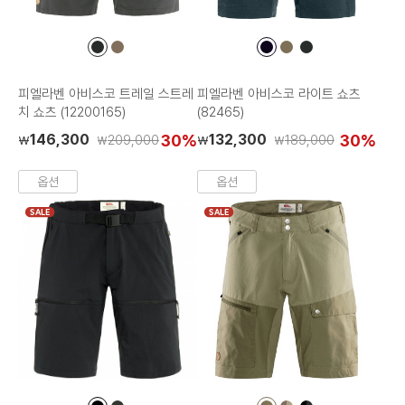
컬
컬
컬
컬
컬
러
러
러
러
러
칩
칩
칩
칩
칩
피엘라벤 아비스코 트레일 스트레
피엘라벤 아비스코 라이트 쇼츠
치 쇼츠 (12200165)
(82465)
146,300
30%
132,300
30%
209,000
189,000
₩
₩
₩
₩
옵션
옵션
SALE
SALE