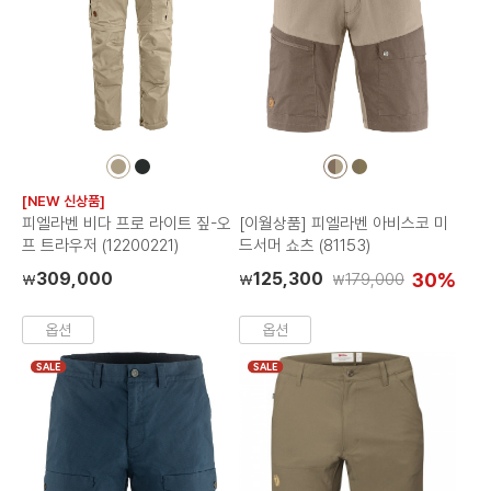
컬
컬
컬
컬
러
러
러
러
[NEW 신상품]
칩
칩
칩
칩
피엘라벤 비다 프로 라이트 짚-오
[이월상품] 피엘라벤 아비스코 미
프 트라우저 (12200221)
드서머 쇼츠 (81153)
309,000
125,300
30%
179,000
₩
₩
₩
옵션
옵션
SALE
SALE