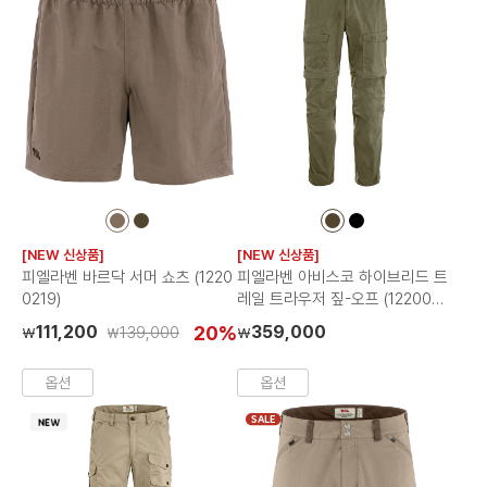
컬
컬
컬
컬
러
러
러
러
[NEW 신상품]
[NEW 신상품]
칩
칩
칩
칩
피엘라벤 바르닥 서머 쇼츠 (1220
피엘라벤 아비스코 하이브리드 트
0219)
레일 트라우저 짚-오프 (1220022
2)
111,200
20%
359,000
139,000
₩
₩
₩
옵션
옵션
SALE