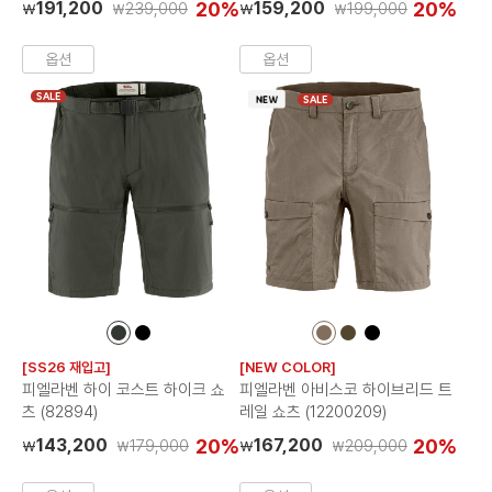
191,200
20%
159,200
20%
239,000
199,000
₩
₩
₩
₩
옵션
옵션
SALE
SALE
컬
컬
컬
컬
컬
러
러
러
러
러
[SS26 재입고]
[NEW COLOR]
칩
칩
칩
칩
칩
피엘라벤 하이 코스트 하이크 쇼
피엘라벤 아비스코 하이브리드 트
츠 (82894)
레일 쇼츠 (12200209)
143,200
20%
167,200
20%
179,000
209,000
₩
₩
₩
₩