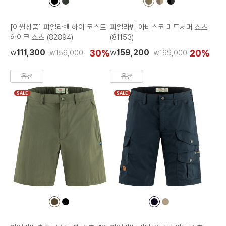
컬
컬
컬
컬
컬
러
러
러
러
러
칩
칩
칩
칩
칩
[이월상품] 피엘라벤 하이 코스트
피엘라벤 아비스코 미드서머 쇼츠
하이크 쇼츠 (82894)
(81153)
111,300
30%
159,200
20%
159,000
199,000
₩
₩
₩
₩
옵션
옵션
SALE
SALE
컬
컬
컬
컬
러
러
러
러
칩
칩
칩
칩