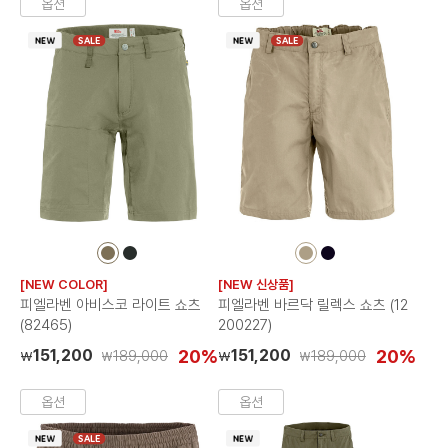
옵션
옵션
SALE
SALE
컬
컬
컬
컬
러
러
러
러
[NEW COLOR]
[NEW 신상품]
칩
칩
칩
칩
피엘라벤 아비스코 라이트 쇼츠
피엘라벤 바르닥 릴렉스 쇼츠 (12
(82465)
200227)
151,200
20%
151,200
20%
189,000
189,000
₩
₩
₩
₩
옵션
옵션
SALE