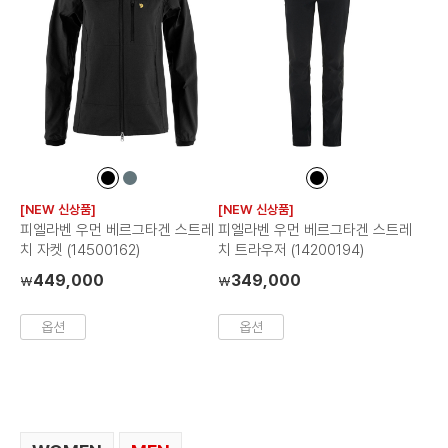
컬
컬
컬
러
러
러
[NEW 신상품]
[NEW 신상품]
칩
칩
칩
피엘라벤 우먼 베르그타겐 스트레
피엘라벤 우먼 베르그타겐 스트레
치 자켓 (14500162)
치 트라우저 (14200194)
449,000
349,000
₩
₩
옵션
옵션