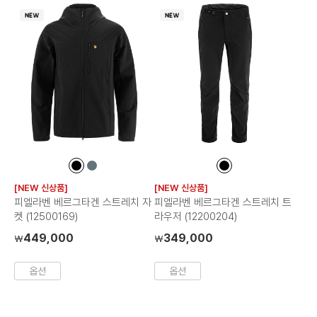
컬
컬
컬
러
러
러
[NEW 신상품]
[NEW 신상품]
칩
칩
칩
피엘라벤 베르그타겐 스트레치 자
피엘라벤 베르그타겐 스트레치 트
켓 (12500169)
라우저 (12200204)
449,000
349,000
₩
₩
옵션
옵션