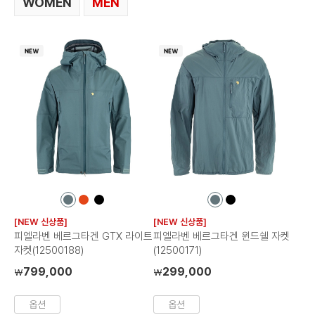
WOMEN
MEN
컬
컬
컬
컬
컬
러
러
러
러
러
[NEW 신상품]
[NEW 신상품]
칩
칩
칩
칩
칩
피엘라벤 베르그타겐 GTX 라이트
피엘라벤 베르그타겐 윈드쉘 자켓
자켓(12500188)
(12500171)
799,000
299,000
₩
₩
옵션
옵션