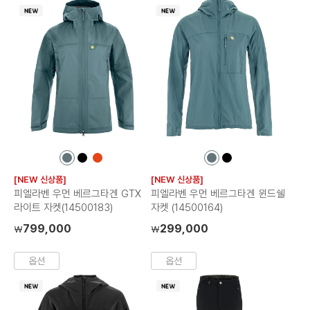
컬
컬
컬
컬
컬
러
러
러
러
러
[NEW 신상품]
[NEW 신상품]
칩
칩
칩
칩
칩
피엘라벤 우먼 베르그타겐 GTX
피엘라벤 우먼 베르그타겐 윈드쉘
라이트 자켓(14500183)
자켓 (14500164)
799,000
299,000
₩
₩
옵션
옵션