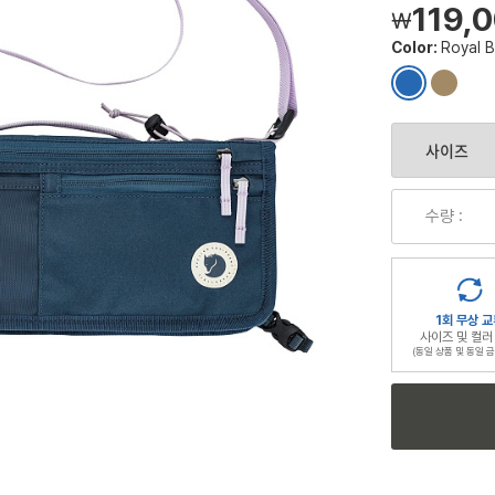
119,
￦
Color:
Royal B
컬
컬
러
러
칩
칩
수량 :
1회 무상 교
사이즈 및 컬러
(동일 상품 및 동일 금