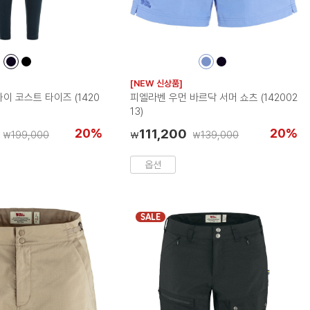
컬
컬
컬
컬
러
러
러
러
[NEW 신상품]
칩
칩
칩
칩
이 코스트 타이즈 (1420
피엘라벤 우먼 바르닥 서머 쇼츠 (142002
13)
20%
111,200
20%
199,000
139,000
₩
₩
₩
옵션
SALE