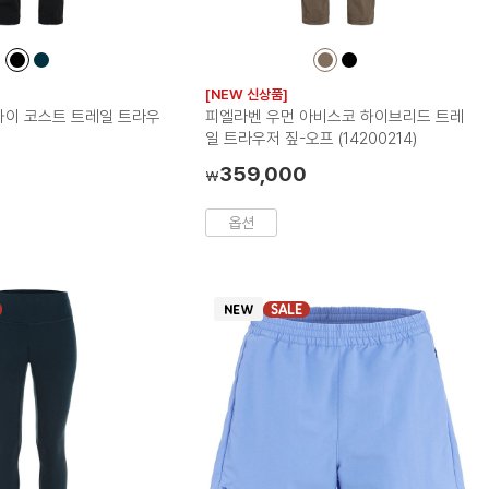
컬
컬
컬
컬
러
러
러
러
[NEW 신상품]
칩
칩
칩
칩
하이 코스트 트레일 트라우
피엘라벤 우먼 아비스코 하이브리드 트레
일 트라우저 짚-오프 (14200214)
359,000
₩
옵션
SALE