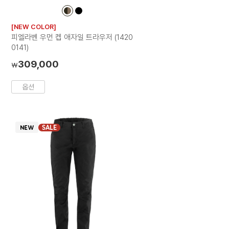
컬
컬
러
러
[NEW COLOR]
칩
칩
피엘라벤 우먼 켑 애자일 트라우저 (1420
0141)
309,000
₩
옵션
SALE