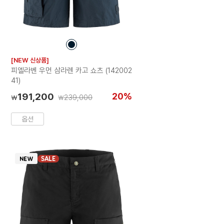
컬
러
[NEW 신상품]
칩
피엘라벤 우먼 삼라렌 카고 쇼츠 (142002
41)
191,200
20%
239,000
₩
₩
옵션
SALE