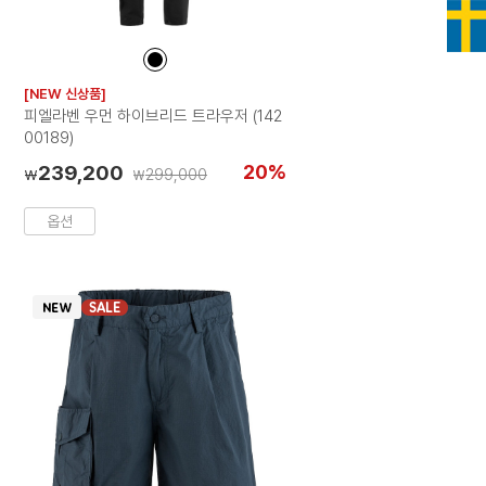
컬
러
[NEW 신상품]
칩
피엘라벤 우먼 하이브리드 트라우저 (142
00189)
239,200
20%
299,000
₩
₩
옵션
SALE