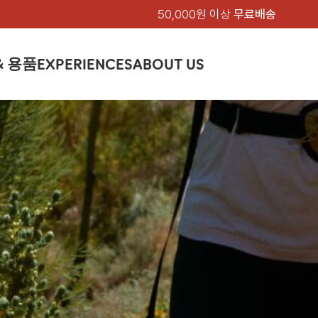
50,000원 이상
무료배송
& 용품
EXPERIENCES
ABOUT US
품
상의
상의
칸켄
하의
하의
아티클
백팩 & 가방
악세서리
악세서리
EXPERIENCE
브랜드소개
텐트&침낭
션
여성
남성
가방 & 용품
피엘라벤 클래식
지속가능성
셔츠
셔츠
칸켄백
트레킹 바지
트레킹 바지
트레킹 백팩
모자 & 비니
모자 & 비니
텐트
아티클
드 에디션
자켓
자켓
칸켄
플리스
플리스
칸켄악세서리
라이프스타일 바지
스트레치 바지
데이팩
벨트 & 스카프
벨트 & 스카프
슬리핑백
피엘라벤 폴라
피엘라벤 클래식
제품가이드
상의
상의
백팩 & 가방
티셔츠
티셔츠
스트레치 바지
라이프스타일 바지
여행 가방
장갑
장갑
피엘라벤 폴라
사이클링
하의
하의
텐트 & 침낭
폭스트레킹
소재
츠
썬 후디
라트 자켓
쇼츠
캡
하이
스웨터
스웨터
반바지 & 스커트
반바지
여행 액세서리
기타
기타
폭스트레킹
레킹
액세서리
액세서리
아울렛
제품관리
베이스레이어
베이스레이어
보온 바지
보온 바지
데이팩
스
등산화
등산화
힙팩 & 크로스백
타겐
아울렛
아울렛