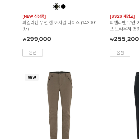
컬
컬
러
러
[NEW 신상품]
[SS26 재입고]
칩
칩
피엘라벤 우먼 켑 애자일 타이즈 (142001
피엘라벤 우먼 
97)
프 트라우저 (89
299,000
255,20
₩
₩
옵션
옵션