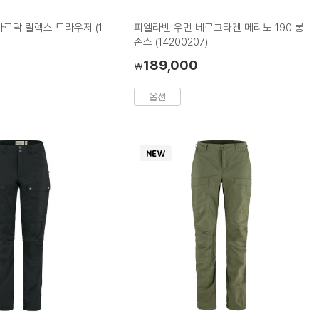
러
러
러
러
칩
칩
칩
칩
르닥 릴렉스 트라우저 (1
피엘라벤 우먼 베르그타겐 메리노 190 롱
존스 (14200207)
189,000
₩
옵션