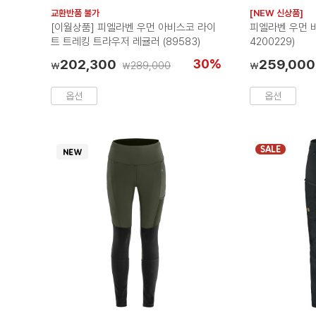
러
러
교환반품 불가
[NEW 신상품]
칩
칩
[이월상품] 피엘라벤 우먼 아비스코 라이
피엘라벤 우먼 바
트 트레킹 트라우저 레귤러 (89583)
4200229)
202,300
30%
259,000
289,000
₩
₩
₩
옵션
옵션
SALE