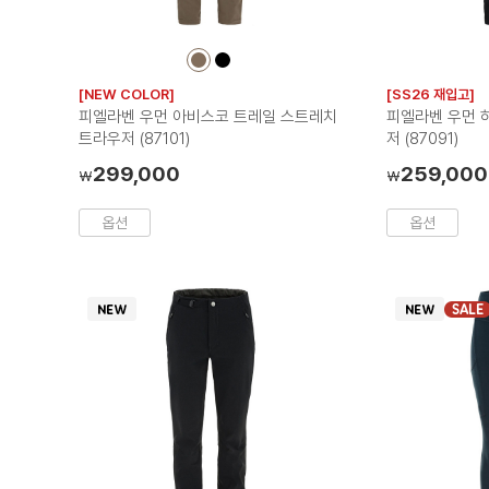
컬
컬
러
러
[NEW COLOR]
[SS26 재입고]
칩
칩
피엘라벤 우먼 아비스코 트레일 스트레치
피엘라벤 우먼 
트라우저 (87101)
저 (87091)
299,000
259,000
₩
₩
옵션
옵션
SALE