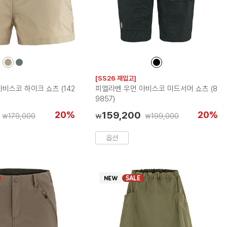
컬
컬
컬
러
러
러
[SS26 재입고]
칩
칩
칩
비스코 하이크 쇼츠 (142
피엘라벤 우먼 아비스코 미드서머 쇼츠 (8
9857)
20%
159,200
20%
179,000
199,000
₩
₩
₩
옵션
SALE