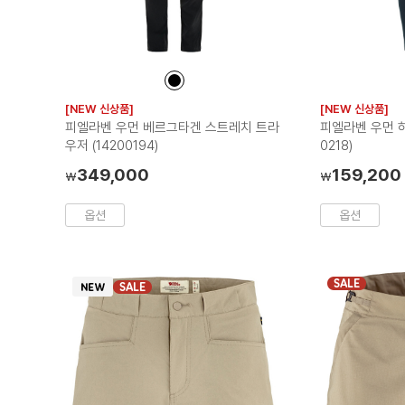
컬
러
[NEW 신상품]
[NEW 신상품]
칩
피엘라벤 우먼 베르그타겐 스트레치 트라
피엘라벤 우먼 하
우저 (14200194)
0218)
349,000
159,200
₩
₩
옵션
옵션
SALE
SALE