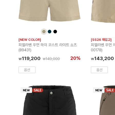
컬
컬
컬
러
러
러
[NEW COLOR]
[SS26 재입고]
칩
칩
칩
피엘라벤 우먼 하이 코스트 라이트 쇼츠
피엘라벤 우먼 아
(89431)
00178)
119,200
20%
143,200
149,000
₩
₩
₩
옵션
옵션
SALE
SALE