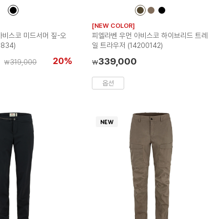
컬
컬
컬
컬
러
러
러
러
[NEW COLOR]
칩
칩
칩
칩
아비스코 미드서머 짚-오
피엘라벤 우먼 아비스코 하이브리드 트레
834)
일 트라우저 (14200142)
0
20%
339,000
319,000
₩
₩
옵션