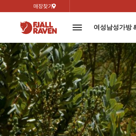
매장찾기
여성
남성
가방 
네
비
게
이
신제품
신제품
자켓
자켓
신제
신제품
컬렉
션
버
튼
트레킹 자켓
트레킹 자켓
리미티
쉘 자켓
쉘 자켓
바르닥
윈드 자켓
윈드 자켓
호야 
인기검색어
티셔
라이프스타일 자켓
라이프스타일 자켓
경량트
다운 & 패딩 자켓
다운 & 패딩 자켓
고어텍
베스트
베스트
베르그