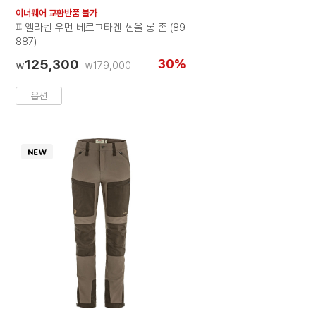
러
이너웨어 교환반품 불가
칩
피엘라벤 우먼 베르그타겐 씬울 롱 존 (89
887)
125,300
30%
179,000
₩
₩
옵션