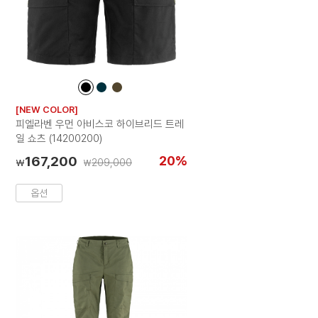
컬
컬
컬
러
러
러
[NEW COLOR]
칩
칩
칩
피엘라벤 우먼 아비스코 하이브리드 트레
일 쇼츠 (14200200)
167,200
20%
209,000
₩
₩
옵션