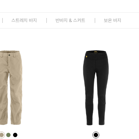
스트레치 바지
반바지 & 스커트
보온 바지
컬
컬
컬
컬