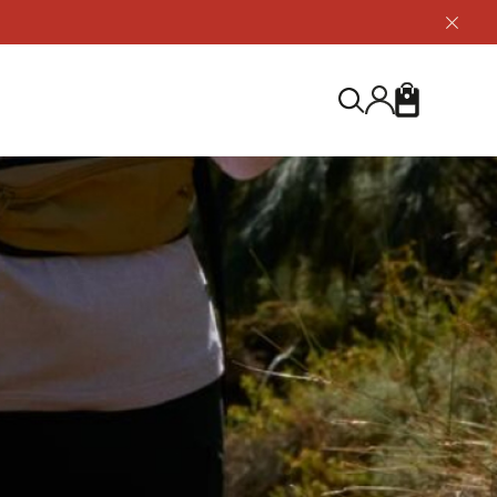
닫
기
버
튼
장
검
바
색
구
니
S
등산화
등산화
ABOUT US
아울렛
아울렛
하이 & 미드컷
하이 & 미드컷
브랜드 소개
검
로우컷
로우컷
지속가능성
색
하
신발용품
신발용품
제품가이드
기
 코스트
소재
제품관리