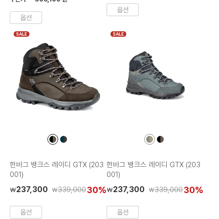
옵션
옵션
SALE
SALE
컬
컬
컬
컬
러
러
러
러
칩
칩
칩
칩
한바그 뱅크스 레이디 GTX (203
한바그 뱅크스 레이디 GTX (203
001)
001)
237,300
30%
237,300
30%
339,000
339,000
₩
₩
₩
₩
옵션
옵션