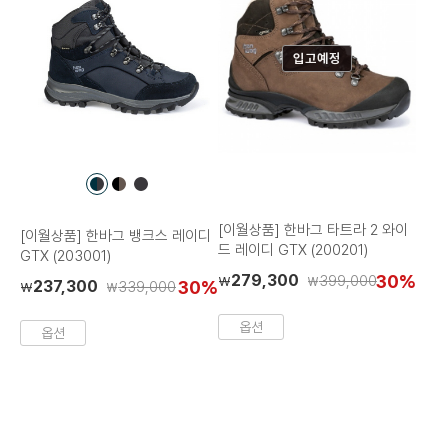
입고예정
컬
컬
컬
러
러
러
칩
칩
칩
[이월상품] 한바그 타트라 2 와이
[이월상품] 한바그 뱅크스 레이디
드 레이디 GTX (200201)
GTX (203001)
279,300
30%
399,000
₩
₩
237,300
30%
339,000
₩
₩
옵션
옵션