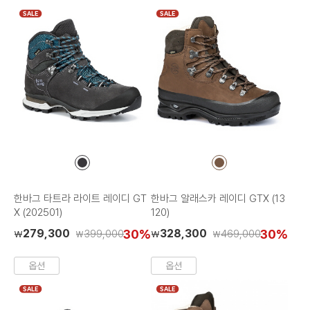
SALE
SALE
컬
컬
러
러
칩
칩
한바그 타트라 라이트 레이디 GT
한바그 알래스카 레이디 GTX (13
X (202501)
120)
279,300
30%
328,300
30%
399,000
469,000
₩
₩
₩
₩
옵션
옵션
SALE
SALE