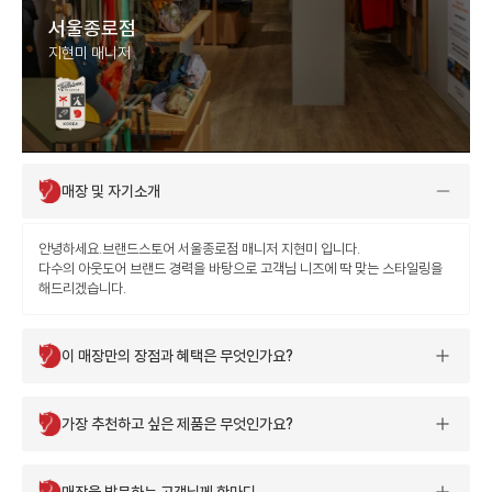
서울종로점
지현미 매니저
좋은사람들
서울특별시 강북구 우이동 삼양로173
편집샵
길 87 1층(우이동
02-391-8848
매장 및 자기소개
NEW!!
무신사 백앤캡클럽
편집샵
서울 성동구 서울숲4길 9
안녕하세요.브랜드스토어 서울종로점 매니저 지현미 입니다.
다수의 아웃도어 브랜드 경력을 바탕으로 고객님 니즈에 딱 맞는 스타일링을
해드리겠습니다.
NEW!!
무신사 킥스 고양스타필드
이 매장만의 장점과 혜택은 무엇인가요?
편집샵
경기 고양시 덕양구 고양대로 1955
가장 추천하고 싶은 제품은 무엇인가요?
NEW!!
무신사 킥스 홍대
편집샵