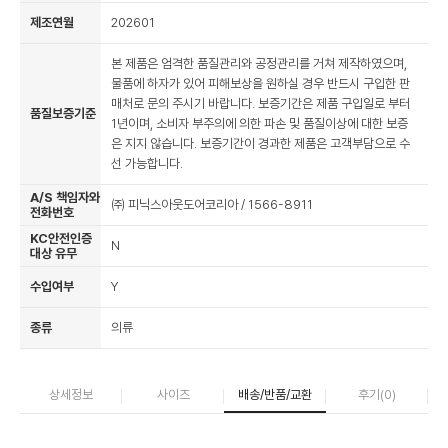
제조연월
202601
본 제품은 엄격한 품질관리와 공정관리를 거쳐 제작하였으며,
물품에 하자가 있어 피해보상을 원하실 경우 반드시 구입한 판
매처로 문의 주시기 바랍니다. 보증기간은 제품 구입일로 부터
품질보증기준
1년이며, 소비자 부주의에 의한 파손 및 품질이상에 대한 보증
은 지지 않습니다. 보증기간이 경과한 제품은 고객부담으로 수
선 가능합니다.
A/S 책임자와
㈜ 피닉스아웃도어코리아 / 1566-8911
전화번호
KC안전인증
N
대상 유무
수입여부
Y
종류
의류
상세정보
사이즈
배송/반품/교환
후기(
0
)