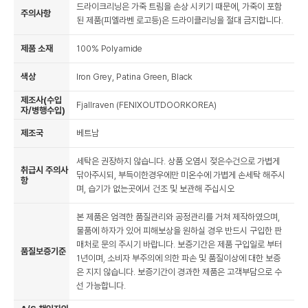
드라이크리닝은 가죽 트림을 손상 시키기 때문에, 가죽이 포함
주의사항
된 제품(피엘라벤 로고등)은 드라이클리닝을 절대 금지합니다.
제품 소재
100% Polyamide
색상
Iron Grey, Patina Green, Black
제조사(수입
Fjallraven (FENIXOUTDOORKOREA)
자/병행수입)
제조국
베트남
세탁은 권장하지 않습니다. 상품 오염시 젖은수건으로 가볍게
취급시 주의사
닦아주시되, 부득이한경우에만 미온수에 가볍게 손세탁 해주시
항
며, 습기가 없는곳에서 건조 및 보관해 주십시오
본 제품은 엄격한 품질관리와 공정관리를 거쳐 제작하였으며,
물품에 하자가 있어 피해보상을 원하실 경우 반드시 구입한 판
매처로 문의 주시기 바랍니다. 보증기간은 제품 구입일로 부터
품질보증기준
1년이며, 소비자 부주의에 의한 파손 및 품질이상에 대한 보증
은 지지 않습니다. 보증기간이 경과한 제품은 고객부담으로 수
선 가능합니다.