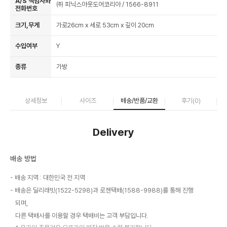
A/S 책임자와
㈜ 피닉스아웃도어코리아 / 1566-8911
전화번호
크기,무게
가로26cm x 세로 53cm x 깊이 20cm
수입여부
Y
종류
가방
상세정보
사이즈
배송/반품/교환
후기(
0
)
Delivery
배송 방법
배송 지역 : 대한민국 전 지역
배송은 딜리래빗(1522-5298)과 로젠택배(1588-9988)를 통해 진행
되며,
다른 택배사를 이용할 경우 택배비는 고객 부담입니다.