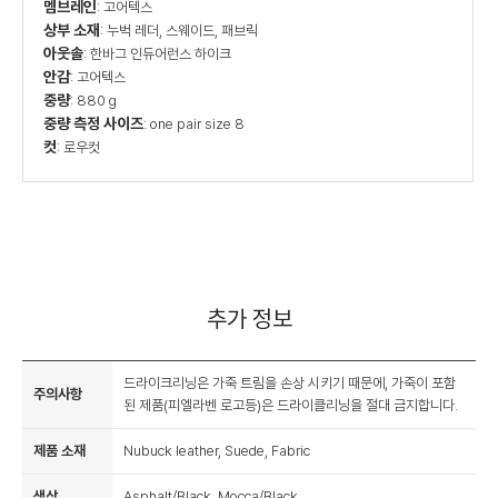
멤브레인
: 고어텍스
상부 소재
: 누벅 레더, 스웨이드, 패브릭
아웃솔
: 한바그 인듀어런스 하이크
안감
: 고어텍스
중량
: 880 g
중량 측정 사이즈
: one pair size 8
컷
: 로우컷
추가 정보
드라이크리닝은 가죽 트림을 손상 시키기 때문에, 가죽이 포함
주의사항
된 제품(피엘라벤 로고등)은 드라이클리닝을 절대 금지합니다.
제품 소재
Nubuck leather, Suede, Fabric
색상
Asphalt/Black, Mocca/Black