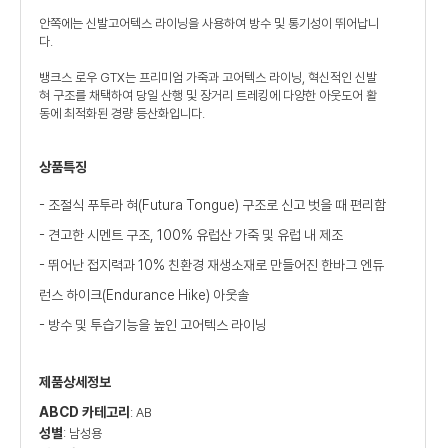
안쪽에는 신발고어텍스 라이닝을 사용하여 방수 및 통기성이 뛰어납니
다.
뱅크스 로우 GTX는 프리미엄 가죽과 고어텍스 라이닝, 혁신적인 신발
혀 구조를 채택하여 당일 산행 및 장거리 트레킹에 다양한 아웃도어 활
동에 최적화된 경량 등산화입니다.
상품특징
- 조절식 푸투라 혀(Futura Tongue) 구조로 신고 벗을 때 편리함
- 견고한 시멘트 구조, 100% 유럽산 가죽 및 유럽 내 제조
- 뛰어난 접지력과 10% 친환경 재생소재로 만들어진 한바그 엔듀
런스 하이크(Endurance Hike) 아웃솔
- 방수 및 투습기능을 높인 고어텍스 라이닝
제품상세정보
ABCD 카테고리
: AB
성별
: 남성용