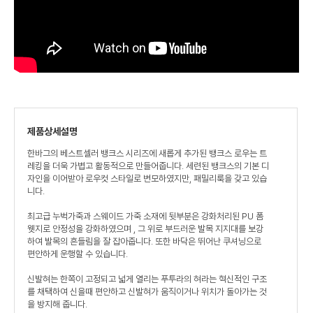
제품상세설명
한바그의 베스트셀러 뱅크스 시리즈에 새롭게 추가된 뱅크스 로우는 트
레킹을 더욱 가볍고 활동적으로 만들어줍니다. 세련된 뱅크스의 기본 디
자인을 이어받아 로우컷 스타일로 변모하였지만, 패밀리룩을 갖고 있습
니다.
최고급 누벅가죽과 스웨이드 가죽 소재에 뒷부분은 강화처리된 PU 폼
웻지로 안정성을 강화하였으며 , 그 위로 부드러운 발목 지지대를 보강
하여 발목의 흔들림을 잘 잡아줍니다. 또한 바닥은 뛰어난 쿠셔닝으로
편안하게 운행할 수 있습니다.
신발혀는 한쪽이 고정되고 넓게 열리는 푸투라의 혀라는 혁신적인 구조
를 채택하여 신을때 편안하고 신발혀가 움직이거나 위치가 돌아가는 것
을 방지해 줍니다.