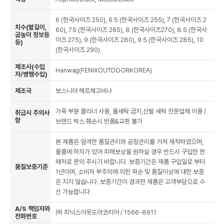
6 (한국사이즈 250), 6.5 (한국사이즈 255), 7 (한국사이즈 2
치수(발길이,
60), 7.5 (한국사이즈 265), 8 (한국사이즈270), 8.5 (한국사
굽높이 정보등
이즈 275), 9 (한국사이즈 280), 9.5 (한국사이즈 285), 10
등)
(한국사이즈 290)
제조사(수입
Hanwag(FENIXOUTDOORKOREA)
자/병행수입)
제조국
보스니아 헤르체고비나
가죽 부분 클리너 사용, 물세탁 금지,신발 세탁 전문업체 이용 /
취급시 주의사
항
브랜드 박스 훼손시 반품&교환 불가
본 제품은 엄격한 품질관리와 공정관리를 거쳐 제작하였으며,
물품에 하자가 있어 피해보상을 원하실 경우 반드시 구입한 판
매처로 문의 주시기 바랍니다. 보증기간은 제품 구입일로 부터
품질보증기준
1년이며, 소비자 부주의에 의한 파손 및 품질이상에 대한 보증
은 지지 않습니다. 보증기간이 경과한 제품은 고객부담으로 수
선 가능합니다.
A/S 책임자와
㈜ 피닉스아웃도어코리아 / 1566-8911
전화번호