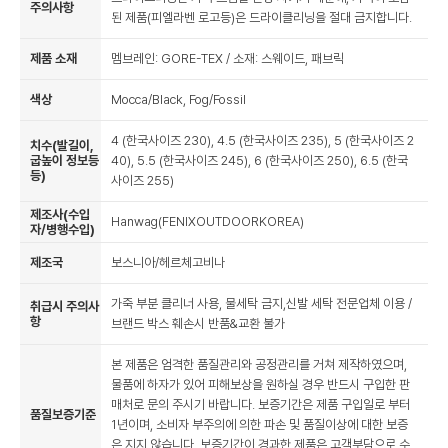
주의사항
된 제품(피엘라벤 로고등)은 드라이클리닝을 절대 금지합니다.
제품 소재
멤브레인: GORE-TEX / 소재: 스웨이드, 패브릭
색상
Mocca/Black, Fog/Fossil
4 (한국사이즈 230), 4.5 (한국사이즈 235), 5 (한국사이즈 2
치수(발길이,
굽높이 정보등
40), 5.5 (한국사이즈 245), 6 (한국사이즈 250), 6.5 (한국
등)
사이즈 255)
제조사(수입
Hanwag(FENIXOUTDOORKOREA)
자/병행수입)
제조국
보스니아/헤르체고비나
가죽 부분 클리너 사용, 물세탁 금지,신발 세탁 전문업체 이용 /
취급시 주의사
항
브랜드 박스 훼손시 반품&교환 불가
본 제품은 엄격한 품질관리와 공정관리를 거쳐 제작하였으며,
물품에 하자가 있어 피해보상을 원하실 경우 반드시 구입한 판
매처로 문의 주시기 바랍니다. 보증기간은 제품 구입일로 부터
품질보증기준
1년이며, 소비자 부주의에 의한 파손 및 품질이상에 대한 보증
은 지지 않습니다. 보증기간이 경과한 제품은 고객부담으로 수