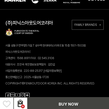
(주)피닉스아웃도어코리아
FAMILY BRANDS +
서울 성동구 연무장5가길 7 성수역 현대테라스타워 E동 15층 1501-1503호
피닉스아웃도어코리아 |
고객센터 : 1566.8911 FAX : 02.545.3106
대표이사 : 조인국 개인정보보호책임자 : 김진섭
사업자등록번호 : 220-88-25317
[사업자정보확인]
통신판매업신고 : 2025-서울성동-1726
COPYRIGHT©FENIXOUTDOOR KOREA INC. ALL RIGHTS RESERVED.
페
블
인
카
유
이
로
스
페
튜
스
그
타
브
BUY NOW
북
그