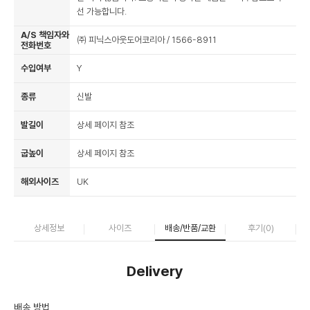
선 가능합니다.
A/S 책임자와
㈜ 피닉스아웃도어코리아 / 1566-8911
전화번호
수입여부
Y
종류
신발
발길이
상세 페이지 참조
굽높이
상세 페이지 참조
해외사이즈
UK
상세정보
사이즈
배송/반품/교환
후기(
0
)
Delivery
배송 방법