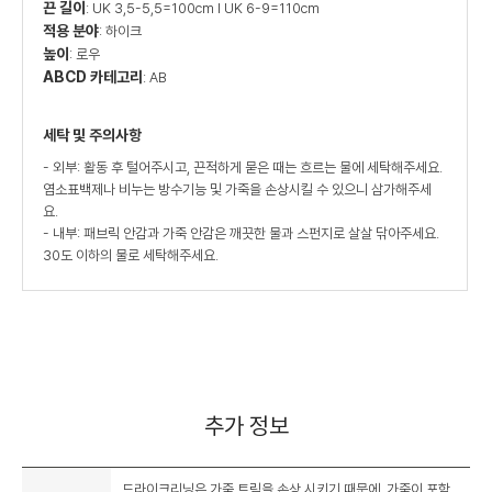
끈 길이
: UK 3,5-5,5=100cm I UK 6-9=110cm
적용 분야
: 하이크
높이
: 로우
ABCD 카테고리
: AB
세탁 및 주의사항
- 외부: 활동 후 털어주시고, 끈적하게 묻은 때는 흐르는 물에 세탁해주세요.
염소표백제나 비누는 방수기능 및 가죽을 손상시킬 수 있으니 삼가해주세
요.
- 내부: 패브릭 안감과 가죽 안감은 깨끗한 물과 스펀지로 살살 닦아주세요.
30도 이하의 물로 세탁해주세요.
추가 정보
드라이크리닝은 가죽 트림을 손상 시키기 때문에, 가죽이 포함