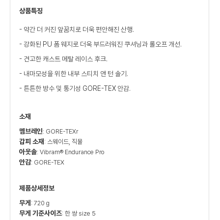
상품특징
- 약간 더 커진 앞꿈치로 더욱 편안해진 산행.
- 강화된 PU 폼 웨지로 더욱 부드러워진 쿠셔닝과 롤오프 개선.
- 견고한 캐스트 메탈 레이스 후크.
- 내마모성을 위한 내부 스티치 앤 턴 솔기.
- 튼튼한 방수 및 통기성 GORE-TEX 안감.
소재
멤브레인
: GORE-TEXr
갑피 소재
: 스웨이드, 직물
아웃솔
: Vibram® Endurance Pro
안감
: GORE-TEX
제품상세정보
무게
: 720 g
무게 기준사이즈
: 한 쌍 size 5