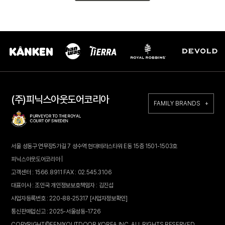
(주)피닉스아웃도어코리아
FAMILY BRANDS +
서울 성동구 연무장5가길 7 성수역 현대테라스타워 E동 15층 1501-1503호
피닉스아웃도어코리아 |
고객센터 : 1566.8911 FAX : 02.545.3106
대표이사 : 조인국 개인정보보호책임자 : 김진섭
사업자등록번호 : 220-88-25317
[사업자정보확인]
통신판매업신고 : 2025-서울성동-1726
COPYRIGHT©FENIXOUTDOOR KOREA INC. ALL RIGHTS RESERVED.