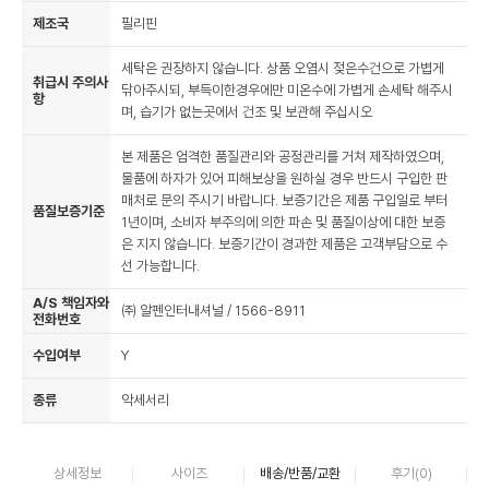
제조국
필리핀
세탁은 권장하지 않습니다. 상품 오염시 젖은수건으로 가볍게
취급시 주의사
닦아주시되, 부득이한경우에만 미온수에 가볍게 손세탁 해주시
항
며, 습기가 없는곳에서 건조 및 보관해 주십시오
본 제품은 엄격한 품질관리와 공정관리를 거쳐 제작하였으며,
물품에 하자가 있어 피해보상을 원하실 경우 반드시 구입한 판
매처로 문의 주시기 바랍니다. 보증기간은 제품 구입일로 부터
품질보증기준
1년이며, 소비자 부주의에 의한 파손 및 품질이상에 대한 보증
은 지지 않습니다. 보증기간이 경과한 제품은 고객부담으로 수
선 가능합니다.
A/S 책임자와
㈜ 알펜인터내셔널 / 1566-8911
전화번호
수입여부
Y
종류
악세서리
상세정보
사이즈
배송/반품/교환
후기(
0
)