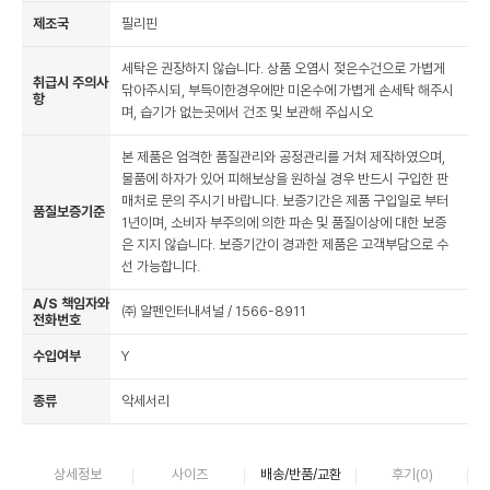
제조국
필리핀
세탁은 권장하지 않습니다. 상품 오염시 젖은수건으로 가볍게
취급시 주의사
닦아주시되, 부득이한경우에만 미온수에 가볍게 손세탁 해주시
항
며, 습기가 없는곳에서 건조 및 보관해 주십시오
본 제품은 엄격한 품질관리와 공정관리를 거쳐 제작하였으며,
물품에 하자가 있어 피해보상을 원하실 경우 반드시 구입한 판
매처로 문의 주시기 바랍니다. 보증기간은 제품 구입일로 부터
품질보증기준
1년이며, 소비자 부주의에 의한 파손 및 품질이상에 대한 보증
은 지지 않습니다. 보증기간이 경과한 제품은 고객부담으로 수
선 가능합니다.
A/S 책임자와
㈜ 알펜인터내셔널 / 1566-8911
전화번호
수입여부
Y
종류
악세서리
상세정보
사이즈
배송/반품/교환
후기(
0
)