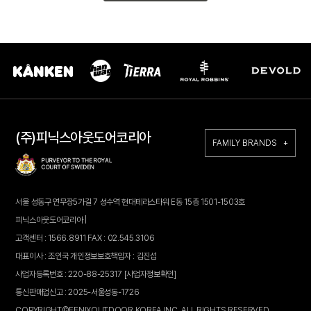
(주)피닉스아웃도어코리아
FAMILY BRANDS +
서울 성동구 연무장5가길 7 성수역 현대테라스타워 E동 15층 1501-1503호
피닉스아웃도어코리아 |
고객센터 : 1566.8911 FAX : 02.545.3106
대표이사 : 조인국 개인정보보호책임자 : 김진섭
사업자등록번호 : 220-88-25317
[사업자정보확인]
통신판매업신고 : 2025-서울성동-1726
COPYRIGHT©FENIXOUTDOOR KOREA INC. ALL RIGHTS RESERVED.