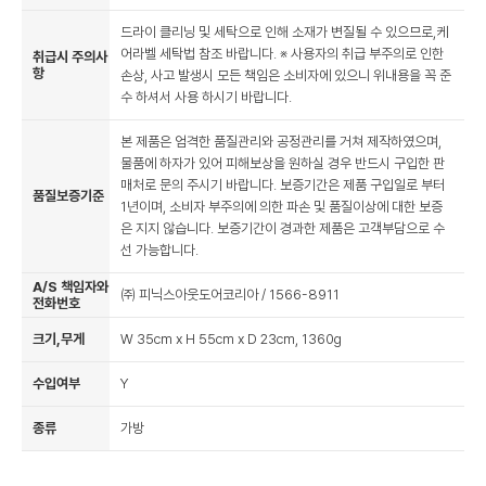
드라이 클리닝 및 세탁으로 인해 소재가 변질될 수 있으므로,케
어라벨 세탁법 참조 바랍니다. ※ 사용자의 취급 부주의로 인한
취급시 주의사
항
손상, 사고 발생시 모든 책임은 소비자에 있으니 위내용을 꼭 준
수 하셔서 사용 하시기 바랍니다.
본 제품은 엄격한 품질관리와 공정관리를 거쳐 제작하였으며,
물품에 하자가 있어 피해보상을 원하실 경우 반드시 구입한 판
매처로 문의 주시기 바랍니다. 보증기간은 제품 구입일로 부터
품질보증기준
1년이며, 소비자 부주의에 의한 파손 및 품질이상에 대한 보증
은 지지 않습니다. 보증기간이 경과한 제품은 고객부담으로 수
선 가능합니다.
A/S 책임자와
㈜ 피닉스아웃도어코리아 / 1566-8911
전화번호
크기,무게
W 35cm x H 55cm x D 23cm, 1360g
수입여부
Y
종류
가방