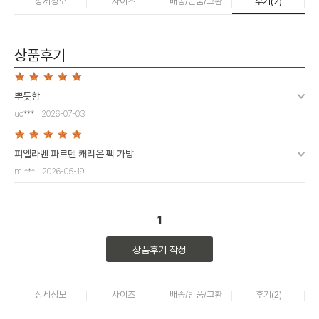
상세정보
사이즈
배송/반품/교환
후기(
2
)
상품후기
뿌듯함
uc***
2026-07-03
피엘라벤 파르덴 캐리온 팩 가방
mi***
2026-05-19
1
상품후기 작성
상세정보
사이즈
배송/반품/교환
후기(
2
)