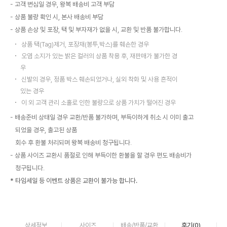
고객 변심일 경우, 왕복 배송비 고객 부담
상품 불량 확인 시, 본사 배송비 부담
상품 손상 및 포장, 택 및 부자재가 없을 시, 교환 및 반품 불가합니다.
상품 택(Tag)제거, 포장재(봉투,박스)를 훼손한 경우
오염 소지가 있는 밝은 컬러의 상품 착용 후, 재판매가 불가한 경
우
신발의 경우, 정품 박스 훼손되었거나, 실외 착화 및 사용 흔적이
있는 경우
이 외 고객 관리 소홀로 인한 불량으로 상품 가치가 떨어진 경우
배송준비 상태일 경우 교환/반품 불가하며, 부득이하게 취소 시 이미 출고
되었을 경우, 출고된 상품
회수 후 환불 처리되며 왕복 배송비 청구됩니다.
상품 사이즈 교환시 품절로 인해 부득이한 환불을 할 경우 편도 배송비가
청구됩니다.
* 타임세일 등 이벤트 상품은 교환이 불가능 합니다.
상세정보
사이즈
배송/반품/교환
후기(
0
)