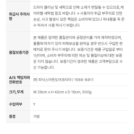
드라이 클리닝 및 세탁으로 인해 소재가 변질될 수 있으므로,케
어라벨 세탁법 참조 바랍니다. ※ 사용자의 취급 부주의로 인한
취급시 주의사
항
손상, 사고 발생시 모든 책임은 소비자에 있으니 위내용을 꼭 준
수 하셔서 사용 하시기 바랍니다.
본 제품은 엄격한 품질관리와 공정관리를 거쳐 제작하였으며,
물품에 하자가 있어 피해보상을 원하실 경우 반드시 구입한 판
매처로 문의 주시기 바랍니다. 보증기간은 제품 구입일로 부터
품질보증기준
1년이며, 소비자 부주의에 의한 파손 및 품질이상에 대한 보증
은 지지 않습니다. 보증기간이 경과한 제품은 고객부담으로 수
선 가능합니다.
A/S 책임자와
㈜ 피닉스아웃도어코리아 / 1566-8911
전화번호
크기,무게
W 29cm x H 42cm x D 16cm, 500g
수입여부
Y
종류
가방