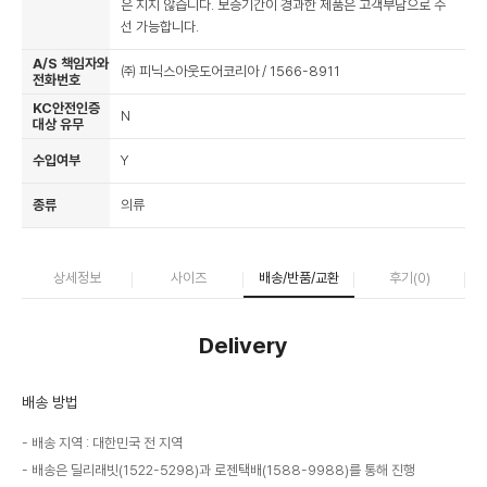
은 지지 않습니다. 보증기간이 경과한 제품은 고객부담으로 수
선 가능합니다.
A/S 책임자와
㈜ 피닉스아웃도어코리아 / 1566-8911
전화번호
KC안전인증
N
대상 유무
수입여부
Y
종류
의류
상세정보
사이즈
배송/반품/교환
후기(
0
)
Delivery
배송 방법
배송 지역 : 대한민국 전 지역
배송은 딜리래빗(1522-5298)과 로젠택배(1588-9988)를 통해 진행