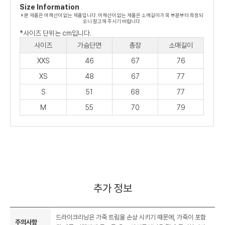
Size Information
※ 본 제품은 어깨선이 없는 제품입니다. 어깨선이 없는 제품은 소매길이가 목 부분부터 측정되
오니 참고해 주시기 바랍니다.
*사이즈 단위는 cm입니다.
사이즈
가슴단면
총장
소매길이
XXS
46
67
76
XS
48
67
77
S
51
68
77
M
55
70
79
추가 정보
드라이크리닝은 가죽 트림을 손상 시키기 때문에, 가죽이 포함
주의사항