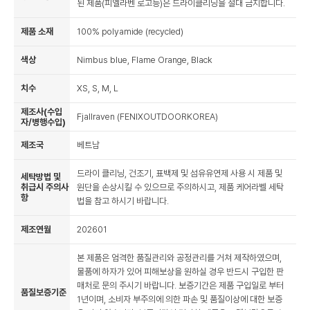
된 제품(피엘라벤 로고등)은 드라이클리닝을 절대 금지합니다.
제품 소재
100% polyamide (recycled)
색상
Nimbus blue, Flame Orange, Black
치수
XS, S, M, L
제조사(수입
Fjallraven (FENIXOUTDOORKOREA)
자/병행수입)
제조국
베트남
드라이 클리닝, 건조기, 표백제 및 섬유유연제 사용 시 제품 및
세탁방법 및
취급시 주의사
원단을 손상시킬 수 있으므로 주의하시고, 제품 케어라벨 세탁
항
법을 참고 하시기 바랍니다.
제조연월
202601
본 제품은 엄격한 품질관리와 공정관리를 거쳐 제작하였으며,
물품에 하자가 있어 피해보상을 원하실 경우 반드시 구입한 판
매처로 문의 주시기 바랍니다. 보증기간은 제품 구입일로 부터
품질보증기준
1년이며, 소비자 부주의에 의한 파손 및 품질이상에 대한 보증