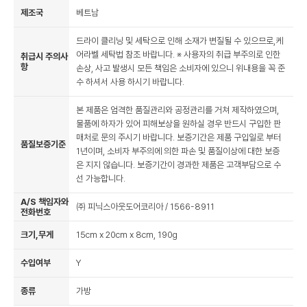
제조국
베트남
드라이 클리닝 및 세탁으로 인해 소재가 변질될 수 있으므로,케
어라벨 세탁법 참조 바랍니다. ※ 사용자의 취급 부주의로 인한
취급시 주의사
항
손상, 사고 발생시 모든 책임은 소비자에 있으니 위내용을 꼭 준
수 하셔서 사용 하시기 바랍니다.
본 제품은 엄격한 품질관리와 공정관리를 거쳐 제작하였으며,
물품에 하자가 있어 피해보상을 원하실 경우 반드시 구입한 판
매처로 문의 주시기 바랍니다. 보증기간은 제품 구입일로 부터
품질보증기준
1년이며, 소비자 부주의에 의한 파손 및 품질이상에 대한 보증
은 지지 않습니다. 보증기간이 경과한 제품은 고객부담으로 수
선 가능합니다.
A/S 책임자와
㈜ 피닉스아웃도어코리아 / 1566-8911
전화번호
크기,무게
15cm x 20cm x 8cm, 190g
수입여부
Y
종류
가방