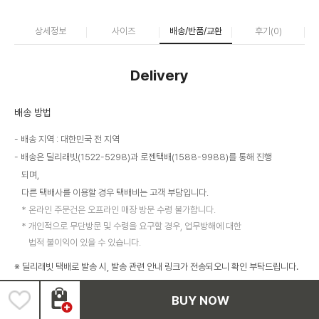
상세정보
사이즈
배송/반품/교환
후기(
0
)
Delivery
배송 방법
배송 지역 : 대한민국 전 지역
배송은 딜리래빗(1522-5298)과 로젠택배(1588-9988)를 통해 진행
되며,
다른 택배사를 이용할 경우 택배비는 고객 부담입니다.
온라인 주문건은 오프라인 매장 방문 수령 불가합니다.
개인적으로 무단방문 및 수령을 요구할 경우, 업무방해에 대한
법적 불이익이 있을 수 있습니다.
※ 딜리래빗 택배로 발송 시, 발송 관련 안내 링크가 전송되오니 확인 부탁드립니다.
미확인 시 원활한 배송이 어려울 수 있으며, 이에 대한 책임은 고객에게 있습니
BUY NOW
다.