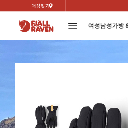
매장찾기
여성
남성
가방 
네
비
게
이
신제품
신제품
자켓
자켓
신제
신제품
컬렉
션
버
튼
트레킹 자켓
트레킹 자켓
리미티
쉘 자켓
쉘 자켓
바르닥
윈드 자켓
윈드 자켓
호야 
인기검색어
티셔
라이프스타일 자켓
라이프스타일 자켓
경량트
다운 & 패딩 자켓
다운 & 패딩 자켓
고어텍
베스트
베스트
베르그