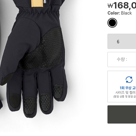
168,
￦
Color:
Black
컬
러
칩
수량 :
1회 무상 교
사이즈 및 컬러
(동일 상품 및 동일 금