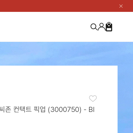
닫
기
버
튼
장
검
바
색
구
니
S
등산화
등산화
ABOUT US
아울렛
아울렛
하이 & 미드컷
하이 & 미드컷
브랜드 소개
검
로우컷
로우컷
지속가능성
색
하
신발용품
신발용품
제품가이드
기
 코스트
소재
제품관리
존 컨택트 픽업 (3000750) - Bl