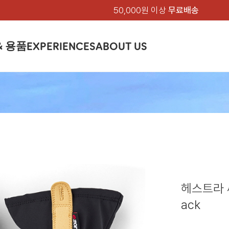
50,000원 이상
무료배송
& 용품
EXPERIENCES
ABOUT US
품
상의
상의
칸켄
하의
하의
아티클
백팩 & 가방
악세서리
악세서리
EXPERIENCE
브랜드소개
텐트&침낭
션
여성
남성
가방 & 용품
피엘라벤 클래식
지속가능성
셔츠
셔츠
칸켄백
트레킹 바지
트레킹 바지
트레킹 백팩
모자 & 비니
모자 & 비니
텐트
아티클
드 에디션
자켓
자켓
칸켄
플리스
플리스
칸켄악세서리
라이프스타일 바지
스트레치 바지
데이팩
벨트 & 스카프
벨트 & 스카프
슬리핑백
피엘라벤 폴라
피엘라벤 클래식
제품가이드
상의
상의
백팩 & 가방
티셔츠
티셔츠
스트레치 바지
라이프스타일 바지
여행 가방
장갑
장갑
피엘라벤 폴라
사이클링
하의
하의
텐트 & 침낭
폭스트레킹
소재
츠
썬 후디
라트 자켓
쇼츠
캡
하이
스웨터
스웨터
반바지 & 스커트
반바지
여행 액세서리
기타
기타
폭스트레킹
레킹
액세서리
액세서리
아울렛
제품관리
베이스레이어
베이스레이어
보온 바지
보온 바지
데이팩
스
등산화
등산화
헤스트라 씨
힙팩 & 크로스백
타겐
아울렛
아울렛
ack