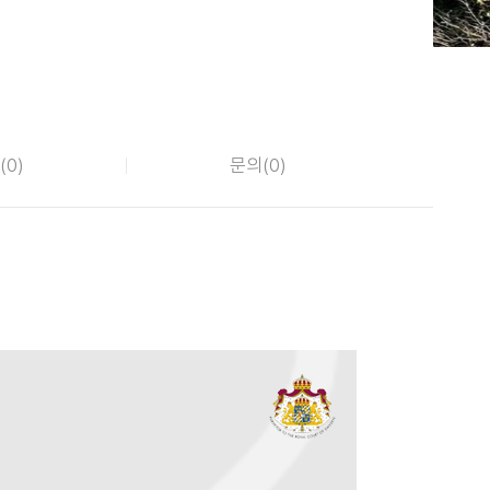
(
0
)
문의(
0
)