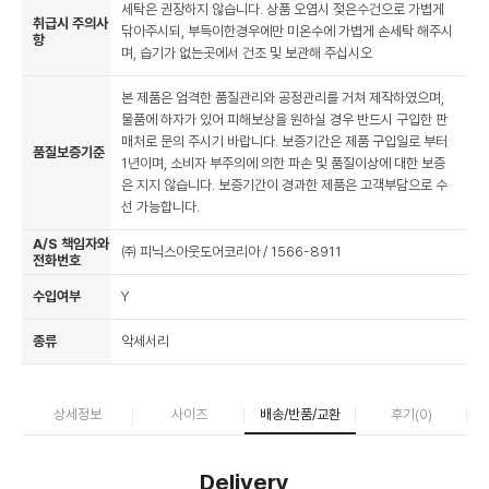
세탁은 권장하지 않습니다. 상품 오염시 젖은수건으로 가볍게
취급시 주의사
닦아주시되, 부득이한경우에만 미온수에 가볍게 손세탁 해주시
항
며, 습기가 없는곳에서 건조 및 보관해 주십시오
본 제품은 엄격한 품질관리와 공정관리를 거쳐 제작하였으며,
물품에 하자가 있어 피해보상을 원하실 경우 반드시 구입한 판
매처로 문의 주시기 바랍니다. 보증기간은 제품 구입일로 부터
품질보증기준
1년이며, 소비자 부주의에 의한 파손 및 품질이상에 대한 보증
은 지지 않습니다. 보증기간이 경과한 제품은 고객부담으로 수
선 가능합니다.
A/S 책임자와
㈜ 피닉스아웃도어코리아 / 1566-8911
전화번호
수입여부
Y
종류
악세서리
상세정보
사이즈
배송/반품/교환
후기(
0
)
Delivery