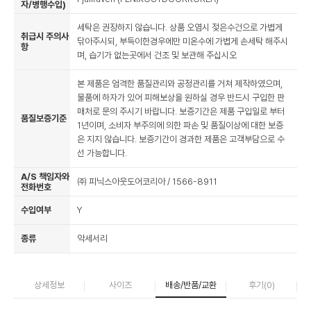
자/병행수입)
세탁은 권장하지 않습니다. 상품 오염시 젖은수건으로 가볍게
취급시 주의사
닦아주시되, 부득이한경우에만 미온수에 가볍게 손세탁 해주시
항
며, 습기가 없는곳에서 건조 및 보관해 주십시오
본 제품은 엄격한 품질관리와 공정관리를 거쳐 제작하였으며,
물품에 하자가 있어 피해보상을 원하실 경우 반드시 구입한 판
매처로 문의 주시기 바랍니다. 보증기간은 제품 구입일로 부터
품질보증기준
1년이며, 소비자 부주의에 의한 파손 및 품질이상에 대한 보증
은 지지 않습니다. 보증기간이 경과한 제품은 고객부담으로 수
선 가능합니다.
A/S 책임자와
㈜ 피닉스아웃도어코리아 / 1566-8911
전화번호
수입여부
Y
종류
악세서리
상세정보
사이즈
배송/반품/교환
후기(
0
)