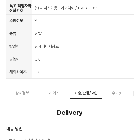
A/S 책임자와
㈜ 피닉스아웃도어코리아 / 1566-8911
전화번호
수입여부
Y
종류
신발
발길이
상세페이지참조
굽높이
UK
해외사이즈
UK
상세정보
사이즈
배송/반품/교환
후기(
0
)
Delivery
배송 방법