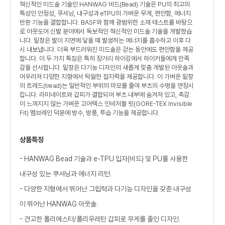
혁신적인 미드솔 기술인 HANWAG 비드(Bead) 기술은 PU의 최고의
특성인 안정성, 쿠셔닝, 내구성과 eTPU의 가벼운 무게, 편안함, 에너지
반환 기능을 결합합니다. BASF와 함께 광범위한 소재 테스트를 바탕으
로 아웃도어 신발 분야에서 독보적인 혁신적인 미드솔 기술을 개발했습
니다. 밑창은 발이 지면에 닿을 때 발생하는 에너지를 흡수하고 이후 다
시 내보냅니다. 더욱 부드러워진 미드솔은 걷는 동안에도 편안함을 제공
합니다. 이 두 가지 특징은 특히 장거리 하이킹에서 하이커들에게 만족
감을 선사합니다. 밑창은 다기능 디자인의 새롭게 맞춤 개발된 아웃솔과
어우러져 다양한 지형에서 탁월한 접지력을 제공합니다. 이 가벼운 밑창
의 트레드(tread)는 일반적인 부위의 마모를 줄여 부츠의 수명을 연장시
킵니다. 라미네이트와 갑피가 결합되어 부츠 내부에 숨겨져 있고, 촉감
이 느껴지지 않는 가벼운 고어텍스 인비저블 핏(GORE-TEX Invisible
Fit) 멤브레인 덕분에 방수, 방풍, 투습 기능을 제공합니다.
상품특징
- HANWAG Bead 기술과 e-TPU 입자(비드) 및 PU를 사용한
내구성 있는 쿠셔닝과 에너지 리턴.
- 다양한 지형에서 뛰어난 그립력과 다기능 디자인을 갖춘 내구성
이 뛰어난 HANWAG 아웃솔.
- 견고한 폴리에스터/폴리우레탄 갑피로 무게를 줄인 디자인.