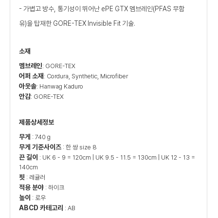
- 가볍고 방수, 통기성이 뛰어난 ePE GTX 멤브레인(PFAS 무함
유)을 탑재한 GORE-TEX Invisible Fit 기술.
소재
멤브레인
: GORE-TEX
어퍼 소재
: Cordura, Synthetic, Microfiber
아웃솔
: Hanwag Kaduro
안감
: GORE-TEX
제품상세정보
무게
: 740 g
무게 기준사이즈
: 한 쌍 size 8
끈 길이
: UK 6 - 9 = 120cm | UK 9.5 - 11.5 = 130cm | UK 12 - 13 =
140cm
핏
: 레귤러
적용 분야
: 하이크
높이
: 로우
ABCD 카테고리
: AB