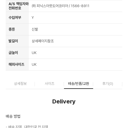
A/S 책임자와
㈜ 피닉스아웃도어코리아 / 1566-8911
전화번호
수입여부
Y
종류
신발
발길이
상세페이지참조
굽높이
UK
해외사이즈
UK
상세정보
사이즈
배송/반품/교환
후기(
0
)
Delivery
배송 방법
배송 지역 : 대한민국 전 지역