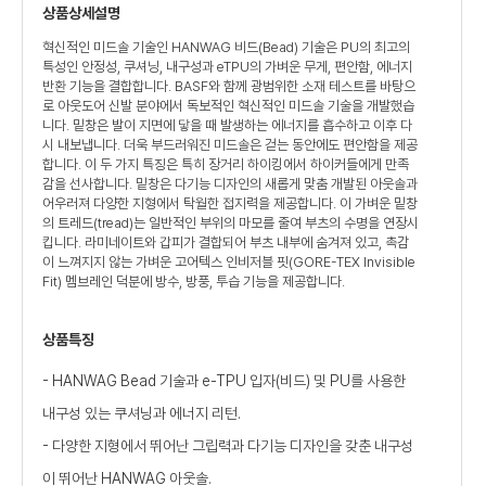
상품상세설명
혁신적인 미드솔 기술인 HANWAG 비드(Bead) 기술은 PU의 최고의
특성인 안정성, 쿠셔닝, 내구성과 eTPU의 가벼운 무게, 편안함, 에너지
반환 기능을 결합합니다. BASF와 함께 광범위한 소재 테스트를 바탕으
로 아웃도어 신발 분야에서 독보적인 혁신적인 미드솔 기술을 개발했습
니다. 밑창은 발이 지면에 닿을 때 발생하는 에너지를 흡수하고 이후 다
시 내보냅니다. 더욱 부드러워진 미드솔은 걷는 동안에도 편안함을 제공
합니다. 이 두 가지 특징은 특히 장거리 하이킹에서 하이커들에게 만족
감을 선사합니다. 밑창은 다기능 디자인의 새롭게 맞춤 개발된 아웃솔과
어우러져 다양한 지형에서 탁월한 접지력을 제공합니다. 이 가벼운 밑창
의 트레드(tread)는 일반적인 부위의 마모를 줄여 부츠의 수명을 연장시
킵니다. 라미네이트와 갑피가 결합되어 부츠 내부에 숨겨져 있고, 촉감
이 느껴지지 않는 가벼운 고어텍스 인비저블 핏(GORE-TEX Invisible
Fit) 멤브레인 덕분에 방수, 방풍, 투습 기능을 제공합니다.
상품특징
- HANWAG Bead 기술과 e-TPU 입자(비드) 및 PU를 사용한
내구성 있는 쿠셔닝과 에너지 리턴.
- 다양한 지형에서 뛰어난 그립력과 다기능 디자인을 갖춘 내구성
이 뛰어난 HANWAG 아웃솔.