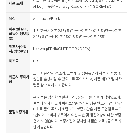
멤브레인: GORE-TEX, 어퍼 소재: Cordura, Synthetic, Micr
제품 소재
ofiber, 아웃솔: Hanwag Kaduro, 안감: GORE-TEX
색상
Anthracite/Black
치수(발길이,
4.5 (한국사이즈 235) 5 (한국사이즈 240) 5.5 (한국사이즈
굽높이 정보등
245) 6 (한국사이즈 250) 6.5 (한국사이즈 255)
등)
제조사(수입
Hanwag(FENIXOUTDOORKOREA)
자/병행수입)
제조국
HR
드라이 클리닝, 건조기, 표백제 및 섬유유연제 사용 시 제품 및
취급시 주의사
원단을 손상시킬 수 있으므로 주의하시고, 제품 케어라벨 세탁
항
법을 참고 하시기 바랍니다.
본 제품은 엄격한 품질관리와 공정관리를 거쳐 제작하였으며,
물품에 하자가 있어 피해보상을 원하실 경우 반드시 구입한 판
매처로 문의 주시기 바랍니다. 보증기간은 제품 구입일로 부터
품질보증기준
1년이며, 소비자 부주의에 의한 파손 및 품질이상에 대한 보증
은 지지 않습니다. 보증기간이 경과한 제품은 고객부담으로 수
선 가능합니다.