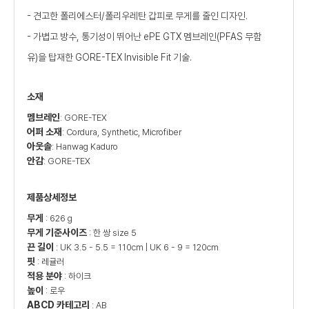
- 견고한 폴리에스터/폴리우레탄 갑피로 무게를 줄인 디자인.
- 가볍고 방수, 통기성이 뛰어난 ePE GTX 멤브레인(PFAS 무함
유)을 탑재한 GORE-TEX Invisible Fit 기술.
소재
멤브레인
: GORE-TEX
어퍼 소재
: Cordura, Synthetic, Microfiber
아웃솔
: Hanwag Kaduro
안감
: GORE-TEX
제품상세정보
무게
: 626 g
무게 기준사이즈
: 한 쌍 size 5
끈 길이
: UK 3.5 - 5.5 = 110cm | UK 6 - 9 = 120cm
핏
: 레귤러
적용 분야
: 하이크
높이
: 로우
ABCD 카테고리
: AB