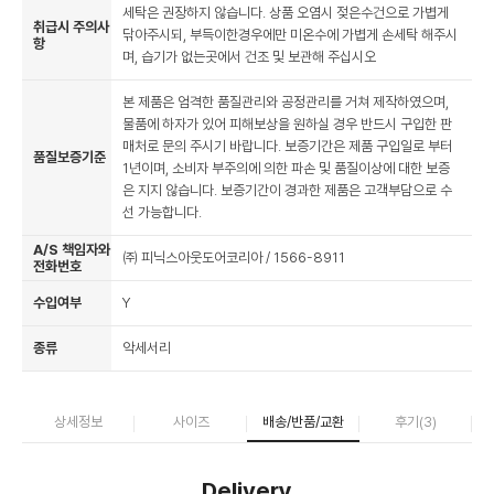
세탁은 권장하지 않습니다. 상품 오염시 젖은수건으로 가볍게
취급시 주의사
닦아주시되, 부득이한경우에만 미온수에 가볍게 손세탁 해주시
항
며, 습기가 없는곳에서 건조 및 보관해 주십시오
본 제품은 엄격한 품질관리와 공정관리를 거쳐 제작하였으며,
물품에 하자가 있어 피해보상을 원하실 경우 반드시 구입한 판
매처로 문의 주시기 바랍니다. 보증기간은 제품 구입일로 부터
품질보증기준
1년이며, 소비자 부주의에 의한 파손 및 품질이상에 대한 보증
은 지지 않습니다. 보증기간이 경과한 제품은 고객부담으로 수
선 가능합니다.
A/S 책임자와
㈜ 피닉스아웃도어코리아 / 1566-8911
전화번호
수입여부
Y
종류
악세서리
상세정보
사이즈
배송/반품/교환
후기(
3
)
Delivery