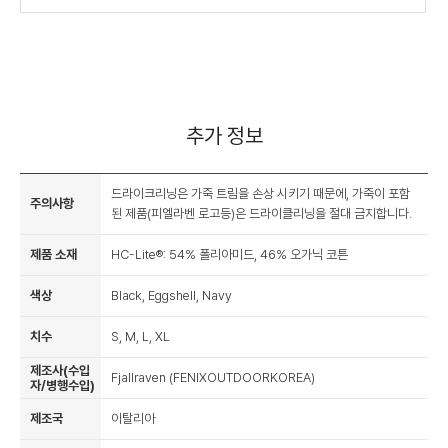
추가 정보
드라이크리닝은 가죽 트림을 손상 시키기 때문에, 가죽이 포함
주의사항
된 제품(피엘라벤 로고등)은 드라이클리닝을 절대 금지합니다.
제품 소재
HC-Lite®: 54% 폴리아미드, 46% 오가닉 코튼
색상
Black, Eggshell, Navy
치수
S, M, L, XL
제조사(수입
Fjallraven (FENIXOUTDOORKOREA)
자/병행수입)
제조국
이탈리아