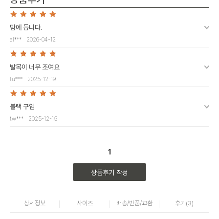
맘에 듭니다.
al***
2026-04-12
발목이 너무 조여요
tu***
2025-12-19
블랙 구입
tw***
2025-12-15
1
상품후기 작성
상세정보
사이즈
배송/반품/교환
후기(
3
)