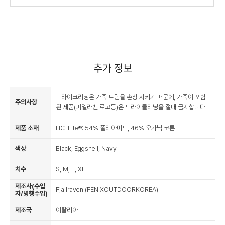
추가 정보
드라이크리닝은 가죽 트림을 손상 시키기 때문에, 가죽이 포함
주의사항
된 제품(피엘라벤 로고등)은 드라이클리닝을 절대 금지합니다.
제품 소재
HC-Lite®: 54% 폴리아미드, 46% 오가닉 코튼
색상
Black, Eggshell, Navy
치수
S, M, L, XL
제조사(수입
Fjallraven (FENIXOUTDOORKOREA)
자/병행수입)
제조국
이탈리아