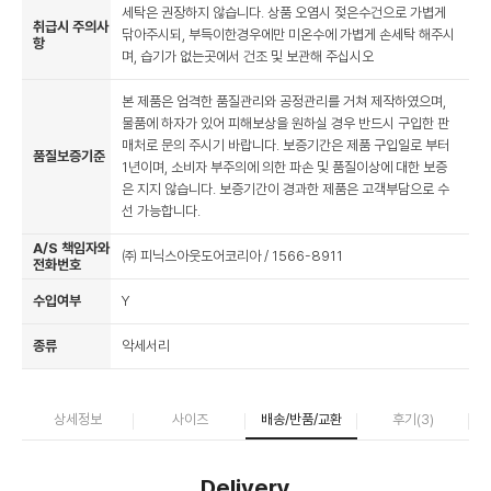
세탁은 권장하지 않습니다. 상품 오염시 젖은수건으로 가볍게
취급시 주의사
닦아주시되, 부득이한경우에만 미온수에 가볍게 손세탁 해주시
항
며, 습기가 없는곳에서 건조 및 보관해 주십시오
본 제품은 엄격한 품질관리와 공정관리를 거쳐 제작하였으며,
물품에 하자가 있어 피해보상을 원하실 경우 반드시 구입한 판
매처로 문의 주시기 바랍니다. 보증기간은 제품 구입일로 부터
품질보증기준
1년이며, 소비자 부주의에 의한 파손 및 품질이상에 대한 보증
은 지지 않습니다. 보증기간이 경과한 제품은 고객부담으로 수
선 가능합니다.
A/S 책임자와
㈜ 피닉스아웃도어코리아 / 1566-8911
전화번호
수입여부
Y
종류
악세서리
상세정보
사이즈
배송/반품/교환
후기(
3
)
Delivery