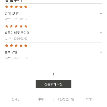
맘에 듭니다.
al***
2026-04-12
발목이 너무 조여요
tu***
2025-12-19
블랙 구입
tw***
2025-12-15
1
상품후기 작성
상세정보
사이즈
배송/반품/교환
후기(
3
)