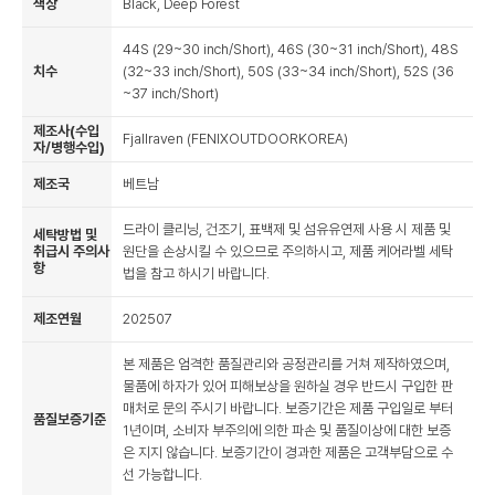
색상
Black, Deep Forest
44S (29~30 inch/Short), 46S (30~31 inch/Short), 48S
치수
(32~33 inch/Short), 50S (33~34 inch/Short), 52S (36
~37 inch/Short)
제조사(수입
Fjallraven (FENIXOUTDOORKOREA)
자/병행수입)
제조국
베트남
드라이 클리닝, 건조기, 표백제 및 섬유유연제 사용 시 제품 및
세탁방법 및
취급시 주의사
원단을 손상시킬 수 있으므로 주의하시고, 제품 케어라벨 세탁
항
법을 참고 하시기 바랍니다.
제조연월
202507
본 제품은 엄격한 품질관리와 공정관리를 거쳐 제작하였으며,
물품에 하자가 있어 피해보상을 원하실 경우 반드시 구입한 판
매처로 문의 주시기 바랍니다. 보증기간은 제품 구입일로 부터
품질보증기준
1년이며, 소비자 부주의에 의한 파손 및 품질이상에 대한 보증
은 지지 않습니다. 보증기간이 경과한 제품은 고객부담으로 수
선 가능합니다.