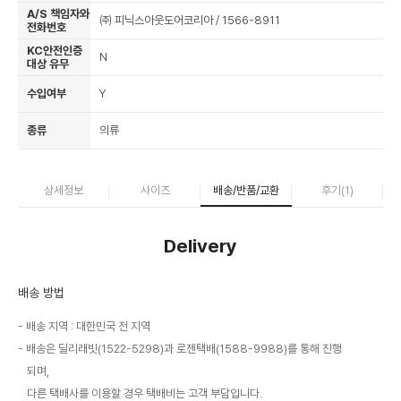
A/S 책임자와
㈜ 피닉스아웃도어코리아 / 1566-8911
전화번호
KC안전인증
N
대상 유무
수입여부
Y
종류
의류
상세정보
사이즈
배송/반품/교환
후기(
1
)
Delivery
배송 방법
배송 지역 : 대한민국 전 지역
배송은 딜리래빗(1522-5298)과 로젠택배(1588-9988)를 통해 진행
되며,
다른 택배사를 이용할 경우 택배비는 고객 부담입니다.