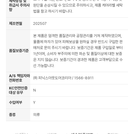
세탁방법 및
취급시 주의사
원단을 손상시킬 수 있으므로 주의하시고, 제품 케어라벨 세탁
항
법을 참고 하시기 바랍니다.
제조연월
202507
본 제품은 엄격한 품질관리와 공정관리를 거쳐 제작하였으며,
물품에 하자가 있어 피해보상을 원하실 경우 반드시 구입한 판
매처로 문의 주시기 바랍니다. 보증기간은 제품 구입일로 부터
품질보증기준
1년이며, 소비자 부주의에 의한 파손 및 품질이상에 대한 보증
은 지지 않습니다. 보증기간이 경과한 제품은 고객부담으로 수
선 가능합니다.
A/S 책임자와
㈜ 피닉스아웃도어코리아 / 1566-8911
전화번호
KC안전인증
N
대상 유무
수입여부
Y
종류
의류