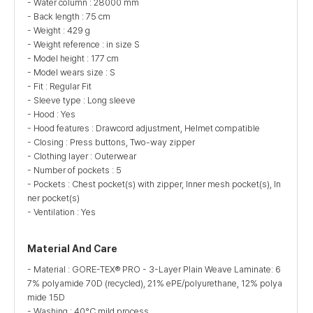
- Water column : 28000 mm
- Back length : 75 cm
- Weight : 429 g
- Weight reference : in size S
- Model height : 177 cm
- Model wears size : S
- Fit : Regular Fit
- Sleeve type : Long sleeve
- Hood : Yes
- Hood features : Drawcord adjustment, Helmet compatible
- Closing : Press buttons, Two-way zipper
- Clothing layer : Outerwear
- Number of pockets : 5
- Pockets : Chest pocket(s) with zipper, Inner mesh pocket(s), In
ner pocket(s)
- Ventilation : Yes
Material And Care
- Material : GORE-TEX® PRO - 3-Layer Plain Weave Laminate: 6
7% polyamide 70D (recycled), 21% ePE/polyurethane, 12% polya
mide 15D
- Washing : 40°C mild process