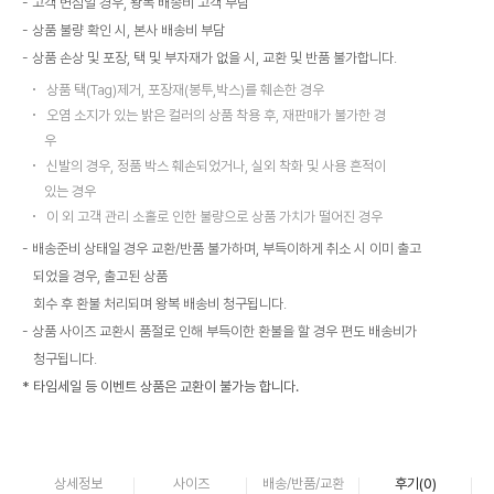
고객 변심일 경우, 왕복 배송비 고객 부담
상품 불량 확인 시, 본사 배송비 부담
상품 손상 및 포장, 택 및 부자재가 없을 시, 교환 및 반품 불가합니다.
상품 택(Tag)제거, 포장재(봉투,박스)를 훼손한 경우
오염 소지가 있는 밝은 컬러의 상품 착용 후, 재판매가 불가한 경
우
신발의 경우, 정품 박스 훼손되었거나, 실외 착화 및 사용 흔적이
있는 경우
이 외 고객 관리 소홀로 인한 불량으로 상품 가치가 떨어진 경우
배송준비 상태일 경우 교환/반품 불가하며, 부득이하게 취소 시 이미 출고
되었을 경우, 출고된 상품
회수 후 환불 처리되며 왕복 배송비 청구됩니다.
상품 사이즈 교환시 품절로 인해 부득이한 환불을 할 경우 편도 배송비가
청구됩니다.
* 타임세일 등 이벤트 상품은 교환이 불가능 합니다.
상세정보
사이즈
배송/반품/교환
후기(
0
)