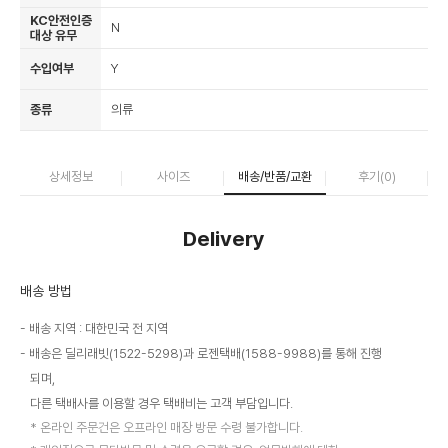
KC안전인증
N
대상 유무
수입여부
Y
종류
의류
상세정보
사이즈
배송/반품/교환
후기(
0
)
Delivery
배송 방법
배송 지역 : 대한민국 전 지역
배송은 딜리래빗(1522-5298)과 로젠택배(1588-9988)를 통해 진행
되며,
다른 택배사를 이용할 경우 택배비는 고객 부담입니다.
온라인 주문건은 오프라인 매장 방문 수령 불가합니다.