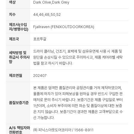
색상
Dark Olive,Dark Grey
치수
44,46,48,50,52
제조사(수입
Fjallraven (FENIXOUTDOORKOREA)
자/병행수입)
제조국
포르투갈
드라이 클리닝, 건조기, 표백제 및 섬유유연제 사용 시 제품 및
세탁방법 및
취급시 주의사
원단을 손상시킬 수 있으므로 주의하시고, 제품 케어라벨 세탁
항
법을 참고 하시기 바랍니다.
제조연월
202407
본 제품은 엄격한 품질관리와 공정관리를 거쳐 제작하였으며,
물품에 하자가 있어 피해보상을 원하실 경우 반드시 구입한 판
매처로 문의 주시기 바랍니다. 보증기간은 제품 구입일로 부터
품질보증기준
1년이며, 소비자 부주의에 의한 파손 및 품질이상에 대한 보증
은 지지 않습니다. 보증기간이 경과한 제품은 고객부담으로 수
선 가능합니다.
A/S 책임자와
㈜ 피닉스아웃도어코리아 / 1566-8911
전화번호