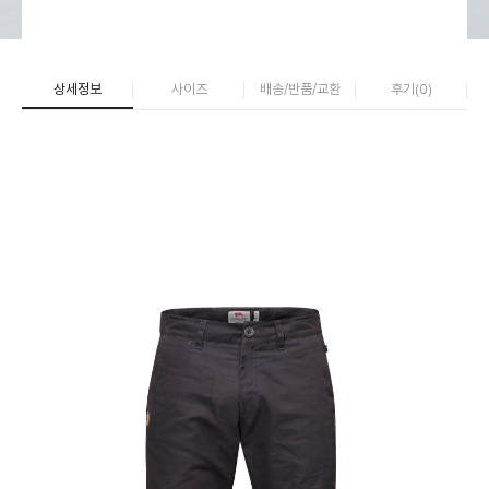
상세정보
사이즈
배송/반품/교환
후기(
0
)