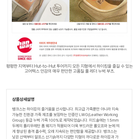
평평한 지역부터 Hut-to-Hut 투어까지 모든 지형에서 하이킹을 즐길 수 있는
고어텍스 안감의 매우 편안한 고품질 풀 레더 누벅 부츠.
상품상세설명
뱅크스는 하이킹의 즐거움을 선사합니다. 최고급 가죽뿐만 아니라 지속
가능한 친환경 가죽 제조를 보장하는 인증인 LWG(Leather Working
Group) 등급 누벅 가죽 100%로 제작되었습니다. 미드솔에는 1.5mm
두께의 폴리우레탄 폼 웨지가 적용되어 더욱 부드러운 롤오프와 눈에 띄
게 향상된 충격 흡수력, 오래 지속되는 편안함을 제공합니다. 뱅크스는
낮은 산맥부터 알프스 산기슭까지 다양한 지형의 까다로운 하이킹과 가