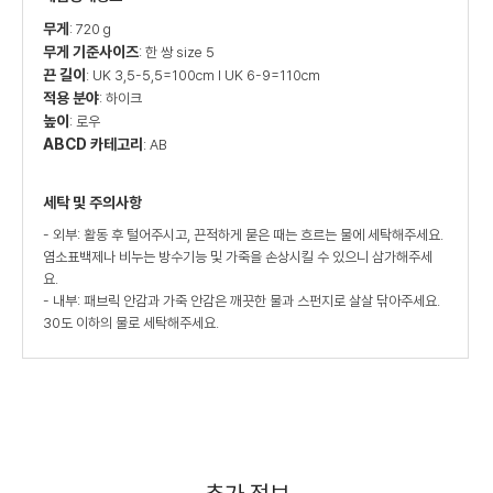
무게
: 720 g
무게 기준사이즈
: 한 쌍 size 5
끈 길이
: UK 3,5-5,5=100cm I UK 6-9=110cm
적용 분야
: 하이크
높이
: 로우
ABCD 카테고리
: AB
세탁 및 주의사항
- 외부: 활동 후 털어주시고, 끈적하게 묻은 때는 흐르는 물에 세탁해주세요.
염소표백제나 비누는 방수기능 및 가죽을 손상시킬 수 있으니 삼가해주세
요.
- 내부: 패브릭 안감과 가죽 안감은 깨끗한 물과 스펀지로 살살 닦아주세요.
30도 이하의 물로 세탁해주세요.