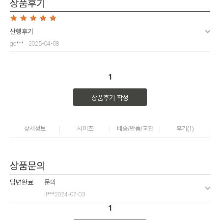
상품후기
산행후기
go***
2025-04-08
1
상품후기 작성
상세정보
사이즈
배송/반품/교환
후기(
1
)
상품문의
답변완료
문의
il***
2024-07-03
1