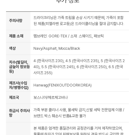
추가 정보
드라이크리닝은 가죽 트림을 손상 시키기 때문에, 가죽이 포함
주의사항
된 제품(피엘라벤 로고등)은 드라이클리닝을 절대 금지합니다.
제품 소재
멤브레인: GORE-TEX / 소재: 스웨이드, 패브릭
색상
Navy/Asphalt, Mocca/Black
4 (한국사이즈 230), 4.5 (한국사이즈 235), 5 (한국사이즈 2
치수(발길이,
굽높이 정보등
40), 5.5 (한국사이즈 245), 6 (한국사이즈 250), 6.5 (한국
등)
사이즈 255)
제조사(수입
Hanwag(FENIXOUTDOORKOREA)
자/병행수입)
제조국
보스니아/헤르체고비나
가죽 부분 클리너 사용, 물세탁 금지,신발 세탁 전문업체 이용 /
취급시 주의사
항
브랜드 박스 훼손시 반품&교환 불가
본 제품은 엄격한 품질관리와 공정관리를 거쳐 제작하였으며,
물품에 하자가 있어 피해보상을 원하실 경우 반드시 구입한 판