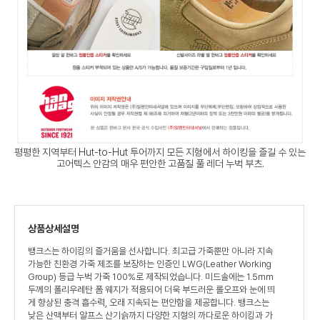
평평한 지역부터 Hut-to-Hut 투어까지 모든 지형에서 하이킹을 즐길 수 있는
고어텍스 안감의 매우 편안한 고품질 풀 레더 누벅 부츠.
상품상세설명
뱅크스는 하이킹의 즐거움을 선사합니다. 최고급 가죽뿐만 아니라 지속
가능한 친환경 가죽 제조를 보장하는 인증인 LWG(Leather Working
Group) 등급 누벅 가죽 100%로 제작되었습니다. 미드솔에는 1.5mm
두께의 폴리우레탄 폼 웨지가 적용되어 더욱 부드러운 롤오프와 눈에 띄
게 향상된 충격 흡수력, 오래 지속되는 편안함을 제공합니다. 뱅크스는
낮은 산맥부터 알프스 산기슭까지 다양한 지형의 까다로운 하이킹과 가