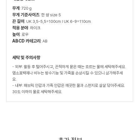
무게
: 720 g
무게 기준사이즈
: 한 쌍 size 5
끈 길이
: UK 3,5-5,5=100cm I UK 6-9=110cm
적용 분야
: 하이크
높이
: 로우
ABCD 카테고리
: AB
세탁 및 주의사항
- 외부: 활동 후 털어주시고, 끈적하게 묻은 때는 흐르는 물에 세탁해주세요.
염소표백제나 비누는 방수기능 및 가죽을 손상시킬 수 있으니 삼가해주세
요.
- 내부: 패브릭 안감과 가죽 안감은 깨끗한 물과 스펀지로 살살 닦아주세요.
30도 이하의 물로 세탁해주세요.