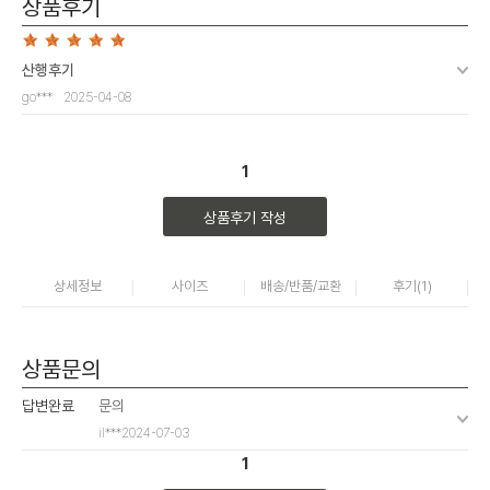
상품후기
산행후기
go***
2025-04-08
1
상품후기 작성
상세정보
사이즈
배송/반품/교환
후기(
1
)
상품문의
답변완료
문의
il***
2024-07-03
1