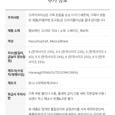
추가 정보
드라이크리닝은 가죽 트림을 손상 시키기 때문에, 가죽이 포함
주의사항
된 제품(피엘라벤 로고등)은 드라이클리닝을 절대 금지합니다.
제품 소재
멤브레인: GORE-TEX / 소재: 스웨이드, 패브릭
색상
Navy/Asphalt, Mocca/Black
4 (한국사이즈 230), 4.5 (한국사이즈 235), 5 (한국사이즈 2
치수(발길이,
굽높이 정보등
40), 5.5 (한국사이즈 245), 6 (한국사이즈 250), 6.5 (한국
등)
사이즈 255)
제조사(수입
Hanwag(FENIXOUTDOORKOREA)
자/병행수입)
제조국
보스니아/헤르체고비나
가죽 부분 클리너 사용, 물세탁 금지,신발 세탁 전문업체 이용 /
취급시 주의사
항
브랜드 박스 훼손시 반품&교환 불가
본 제품은 엄격한 품질관리와 공정관리를 거쳐 제작하였으며,
물품에 하자가 있어 피해보상을 원하실 경우 반드시 구입한 판