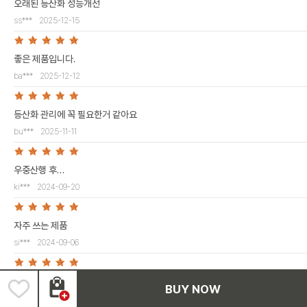
오래된 등산화 성능개선
ss***
2025-12-15
좋은 제품입니다.
ba***
2025-12-12
등산화 관리에 꼭 필요한거 같아요
bu***
2025-11-11
우중산행 후…
ki***
2024-09-20
자주 쓰는 제품
si***
2024-09-06
gg***
2024-06-04
BUY NOW