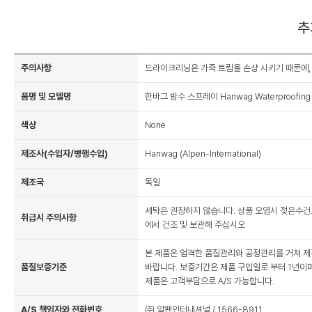
추
주의사항
드라이크리닝은 가죽 트림을 손상 시키기 때문에,
품명 및 모델명
한바그 방수 스프레이 Hanwag Waterproofing 
색상
None
제조사(수입자/병행수입)
Hanwag (Alpen-International)
제조국
독일
세탁은 권장하지 않습니다. 상품 오염시 젖은수건
취급시 주의사항
에서 건조 및 보관해 주십시오
본 제품은 엄격한 품질관리와 공정관리를 거쳐 제
품질보증기준
바랍니다. 보증기간은 제품 구입일로 부터 1년이며
제품은 고객부담으로 A/S 가능합니다.
A/S 책임자와 전화번호
㈜ 알펜인터내셔널 / 1566-8911