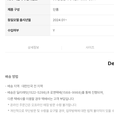
제품 구성
단품
동일모델 출시년월
2024.01~
수입여부
Y
상세정보
사이즈
De
배송 방법
배송 지역 : 대한민국 전 지역
배송은 딜리래빗(1522-5298)과 로젠택배(1588-9988)를 통해 진행되며,
다른 택배사를 이용할 경우 택배비는 고객 부담입니다.
온라인 주문건은 오프라인 매장 방문 수령 불가합니다.
개인적으로 무단방문 및 수령을 요구할 경우, 업무방해에 대한 법적 불이익이 있을 수