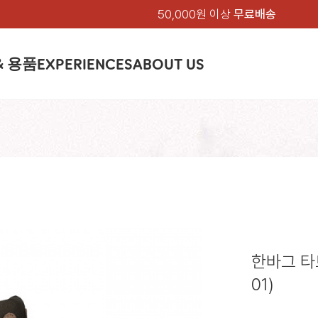
50,000원 이상
무료배송
& 용품
EXPERIENCES
ABOUT US
품
상의
상의
칸켄
하의
하의
아티클
백팩 & 가방
악세서리
악세서리
EXPERIENCE
브랜드소개
텐트&침낭
션
여성
남성
가방 & 용품
피엘라벤 클래식
지속가능성
셔츠
셔츠
칸켄백
트레킹 바지
트레킹 바지
트레킹 백팩
모자 & 비니
모자 & 비니
텐트
아티클
드 에디션
자켓
자켓
칸켄
플리스
플리스
칸켄악세서리
라이프스타일 바지
스트레치 바지
데이팩
벨트 & 스카프
벨트 & 스카프
슬리핑백
피엘라벤 폴라
피엘라벤 클래식
제품가이드
상의
상의
백팩 & 가방
티셔츠
티셔츠
스트레치 바지
라이프스타일 바지
여행 가방
장갑
장갑
피엘라벤 폴라
사이클링
하의
하의
텐트 & 침낭
폭스트레킹
소재
츠
썬 후디
라트 자켓
쇼츠
캡
하이
스웨터
스웨터
반바지 & 스커트
반바지
여행 액세서리
기타
기타
폭스트레킹
레킹
액세서리
액세서리
아울렛
제품관리
베이스레이어
베이스레이어
보온 바지
보온 바지
데이팩
스
등산화
등산화
한바그 타트
힙팩 & 크로스백
타겐
아울렛
아울렛
01)