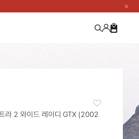
닫
기
버
튼
장
검
바
색
구
니
S
등산화
등산화
ABOUT US
아울렛
아울렛
하이 & 미드컷
하이 & 미드컷
브랜드 소개
검
로우컷
로우컷
지속가능성
색
하
신발용품
신발용품
제품가이드
기
 코스트
소재
제품관리
라 2 와이드 레이디 GTX (2002