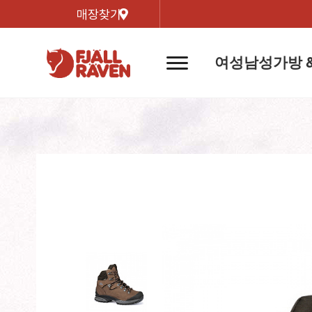
매장찾기
여성
남성
가방 
네
비
게
이
신제품
신제품
자켓
자켓
신제
신제품
컬렉
션
버
튼
트레킹 자켓
트레킹 자켓
리미티
쉘 자켓
쉘 자켓
바르닥
윈드 자켓
윈드 자켓
호야 
인기검색어
티셔
라이프스타일 자켓
라이프스타일 자켓
경량트
다운 & 패딩 자켓
다운 & 패딩 자켓
고어텍
베스트
베스트
베르그