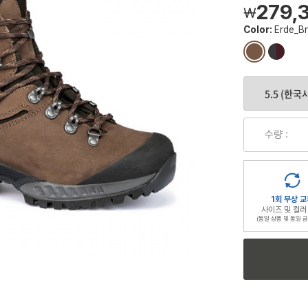
279,
￦
Color:
Erde_B
컬
컬
러
러
칩
칩
수량 :
1회 무상 교
사이즈 및 컬러
(동일 상품 및 동일 금