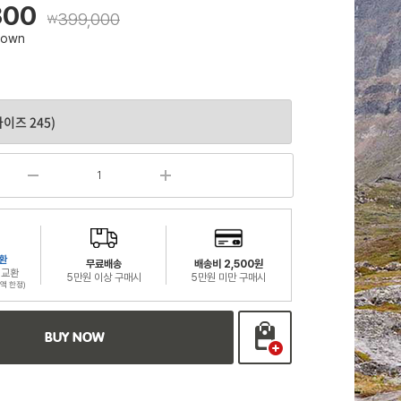
300
399,000
￦
rown
환
무료배송
배송비 2,500원
 교환
5만원 이상 구매시
5만원 미만 구매시
액 한정)
BUY NOW