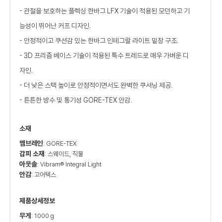
- 관절을 보호하는 플렉싱 한바그 LFX 기술이 적용된 모던하고 기
능성이 뛰어난 커프 디자인.
- 안정적이고 쿠션감 있는 한바그 인테그랄 라이트 밑창 구조.
- 3D 프리즘 베이스 기술이 적용된 특수 트레드로 매우 가벼운 디
자인.
- 더 낮은 스택 높이로 안정적이면서도 완벽한 쿠셔닝 제공.
- 튼튼한 방수 및 통기성 GORE-TEX 안감.
소재
멤브레인
: GORE-TEX
갑피 소재
: 스웨이드, 직물
아웃솔
: Vibram® Integral Light
안감
: 고어텍스
제품상세정보
무게
: 1000 g