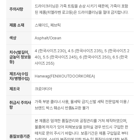
드라이크리닝은 가죽 트림을 손상 시키기 때문에, 가죽이 포함
주의사항
된 제품(피엘라벤 로고등)은 드라이클리닝을 절대 금지합니다.
제품 소재
스웨이드, 패브릭
색상
Asphalt/Ocean
4 (한국사이즈 230), 4.5 (한국사이즈 235), 5 (한국사이즈 2
치수(발길이,
굽높이 정보등
40), 5.5 (한국사이즈 245), 6 (한국사이즈 250), 6.5 (한국
등)
사이즈 255)
제조사(수입
Hanwag(FENIXOUTDOORKOREA)
자/병행수입)
제조국
크로아티아
가죽 부분 클리너 사용, 물세탁 금지,신발 세탁 전문업체 이용 /
취급시 주의사
항
브랜드 박스 훼손시 반품&교환 불가
본 제품은 엄격한 품질관리와 공정관리를 거쳐 제작하였으며,
물품에 하자가 있어 피해보상을 원하실 경우 반드시 구입한 판
매처로 문의 주시기 바랍니다. 보증기간은 제품 구입일로 부터
품질보증기준
1년이며, 소비자 부주의에 의한 파손 및 품질이상에 대한 보증