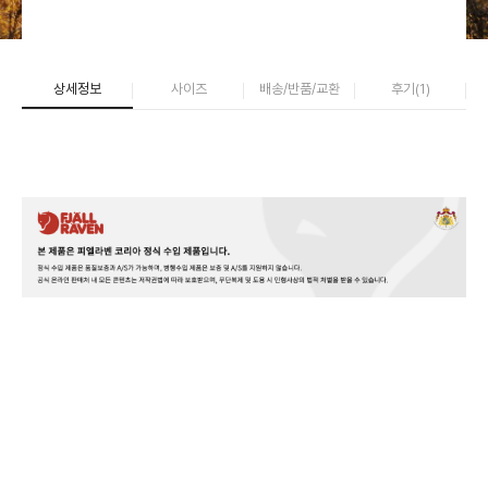
상세정보
사이즈
배송/반품/교환
후기(
1
)