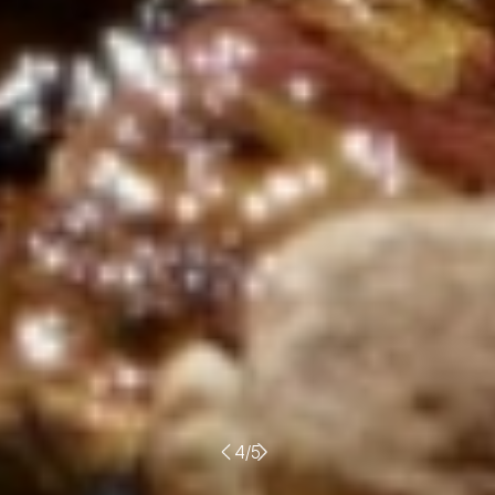
이
5
/
5
다
전
음