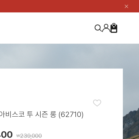
닫
기
버
튼
장
검
바
색
구
니
S
등산화
등산화
ABOUT US
아울렛
아울렛
하이 & 미드컷
하이 & 미드컷
브랜드 소개
검
로우컷
로우컷
지속가능성
색
하
신발용품
신발용품
제품가이드
기
 코스트
소재
제품관리
비스코 투 시즌 롱 (62710)
400
239,000
￦