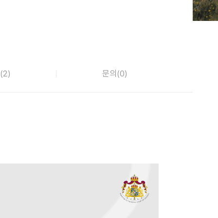
(
2
)
문의(
0
)