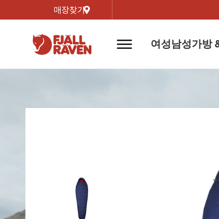
매장찾기
여성
남성
가방 
네
비
게
이
신제품
신제품
자켓
자켓
신제
신제품
컬렉
션
버
튼
트레킹 자켓
트레킹 자켓
리미티
쉘 자켓
쉘 자켓
바르닥
윈드 자켓
윈드 자켓
호야 
인기검색어
티셔
라이프스타일 자켓
라이프스타일 자켓
경량트
다운 & 패딩 자켓
다운 & 패딩 자켓
고어텍
베스트
베스트
베르그