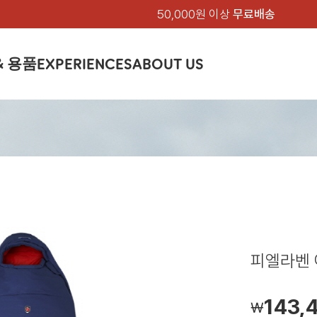
50,000원 이상
무료배송
& 용품
EXPERIENCES
ABOUT US
품
상의
상의
칸켄
하의
하의
아티클
백팩 & 가방
악세서리
악세서리
EXPERIENCE
브랜드소개
텐트&침낭
션
여성
남성
가방 & 용품
피엘라벤 클래식
지속가능성
셔츠
셔츠
칸켄백
트레킹 바지
트레킹 바지
트레킹 백팩
모자 & 비니
모자 & 비니
텐트
아티클
드 에디션
자켓
자켓
칸켄
플리스
플리스
칸켄악세서리
라이프스타일 바지
스트레치 바지
데이팩
벨트 & 스카프
벨트 & 스카프
슬리핑백
피엘라벤 폴라
피엘라벤 클래식
제품가이드
상의
상의
백팩 & 가방
티셔츠
티셔츠
스트레치 바지
라이프스타일 바지
여행 가방
장갑
장갑
피엘라벤 폴라
사이클링
하의
하의
텐트 & 침낭
폭스트레킹
소재
츠
썬 후디
라트 자켓
쇼츠
캡
하이
스웨터
스웨터
반바지 & 스커트
반바지
여행 액세서리
기타
기타
폭스트레킹
레킹
액세서리
액세서리
아울렛
제품관리
베이스레이어
베이스레이어
보온 바지
보온 바지
데이팩
스
등산화
등산화
피엘라벤 아
힙팩 & 크로스백
타겐
아울렛
아울렛
143,
￦