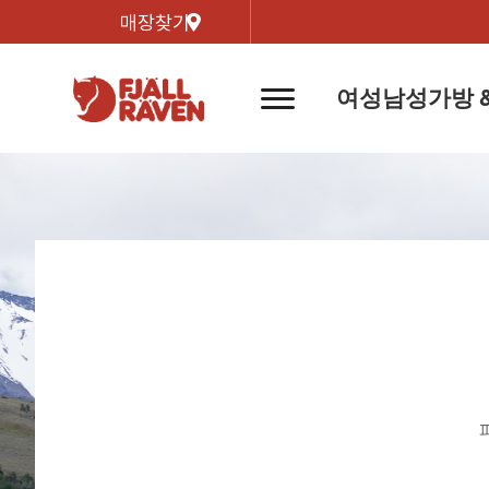
매장찾기
여성
남성
가방 
네
비
게
이
신제품
신제품
자켓
자켓
신제
신제품
컬렉
션
버
튼
트레킹 자켓
트레킹 자켓
리미티
쉘 자켓
쉘 자켓
바르닥
윈드 자켓
윈드 자켓
호야 
인기검색어
티셔
라이프스타일 자켓
라이프스타일 자켓
경량트
다운 & 패딩 자켓
다운 & 패딩 자켓
고어텍
베스트
베스트
베르그