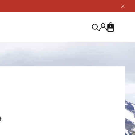
닫
기
버
튼
장
검
바
색
구
니
S
등산화
등산화
ABOUT US
아울렛
아울렛
하이 & 미드컷
하이 & 미드컷
브랜드 소개
검
로우컷
로우컷
지속가능성
색
하
신발용품
신발용품
제품가이드
기
 코스트
소재
제품관리
.