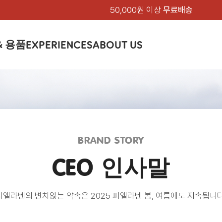
50,000원 이상
무료배송
& 용품
EXPERIENCES
ABOUT US
품
상의
상의
칸켄
하의
하의
아티클
백팩 & 가방
악세서리
악세서리
EXPERIENCE
브랜드소개
텐트&침낭
션
여성
남성
가방 & 용품
피엘라벤 클래식
지속가능성
셔츠
셔츠
칸켄백
트레킹 바지
트레킹 바지
트레킹 백팩
모자 & 비니
모자 & 비니
텐트
아티클
드 에디션
자켓
자켓
칸켄
플리스
플리스
칸켄악세서리
라이프스타일 바지
스트레치 바지
데이팩
벨트 & 스카프
벨트 & 스카프
슬리핑백
피엘라벤 폴라
피엘라벤 클래식
제품가이드
상의
상의
백팩 & 가방
티셔츠
티셔츠
스트레치 바지
라이프스타일 바지
여행 가방
장갑
장갑
피엘라벤 폴라
BRAND STORY
사이클링
하의
하의
텐트 & 침낭
폭스트레킹
소재
츠
썬 후디
라트 자켓
쇼츠
캡
하이
스웨터
스웨터
반바지 & 스커트
반바지
여행 액세서리
기타
기타
폭스트레킹
CEO 인사말
레킹
액세서리
액세서리
아울렛
제품관리
베이스레이어
베이스레이어
보온 바지
보온 바지
데이팩
스
등산화
등산화
힙팩 & 크로스백
타겐
아울렛
아울렛
피엘라벤의 변치않는 약속은 2025 피엘라벤 봄, 여름에도 지속됩니다