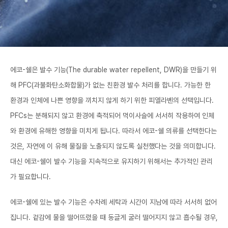
로그인
로그인
로그인
로그인
회원가입
회원가입
회원가입
매장찾기
매장찾기
매장찾기
매장찾기
매장찾기
아울렛
아울렛
매장찾기
로그인
로그인
로그인
회원가입
회원가입
회원가입
회원가입
회원가입
매장찾기
매장찾기
매장찾기
매장찾기
매장찾기
회원가입
로그인
로그인
로그인
로그인
로그인
회원가입
회원가입
회원가입
회원가입
회원가입
매장찾기
매장찾기
에코-쉘은 발수 기능(The durable water repellent, DWR)을 만들기 위
로그인
해 PFC(과불화탄소화합물)가 없는 친환경 발수 처리를 합니다. 가능한 한
로그인
로그인
로그인
로그인
로그인
회원가입
회원가입
환경과 인체에 나쁜 영향을 끼치지 않게 하기 위한 피엘라벤의 선택입니다.
PFCs는 분해되지 않고 환경에 축적되어 먹이사슬에 서서히 작용하여 인체
로그인
로그인
와 환경에 유해한 영향을 미치게 됩니다. 따라서 에코-쉘 의류를 선택한다는
것은, 자연에 이 유해 물질을 노출되지 않도록 실천했다는 것을 의미합니다.
대신 에코-쉘이 발수 기능을 지속적으로 유지하기 위해서는 추가적인 관리
가 필요합니다.
에코-쉘에 있는 발수 기능은 수차례 세탁과 시간이 지남에 따라 서서히 없어
집니다. 겉감에 물을 떨어뜨렸을 때 동글게 굴러 떨어지지 않고 흡수될 경우,