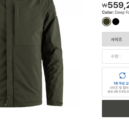
559,
￦
Color:
Deep F
컬
컬
러
러
칩
칩
수량 :
1회 무상 교
사이즈 및 컬러
(동일 상품 및 동일 금