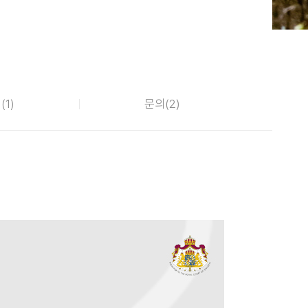
(
1
)
문의(
2
)