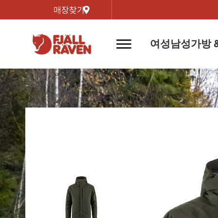
매장찾기
여성
남성
가방 
네
비
게
이
신제품
신제품
자켓
자켓
신제
신제품
컬렉
션
버
튼
트레킹 자켓
트레킹 자켓
리미티
쉘 자켓
쉘 자켓
바르닥
윈드 자켓
윈드 자켓
호야 
인기검색어
티셔
라이프스타일 자켓
라이프스타일 자켓
경량트
다운 & 패딩 자켓
다운 & 패딩 자켓
고어텍
베스트
베스트
베르그