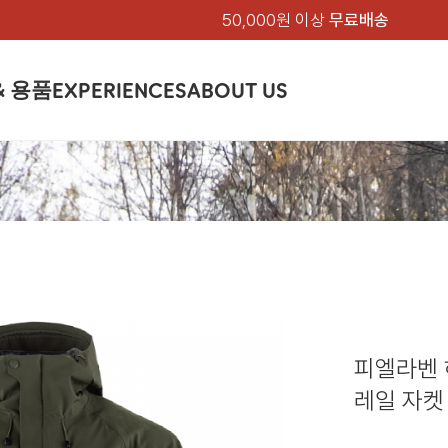
50,000원 이상
무료배송
& 용품
EXPERIENCES
ABOUT US
품
상의
상의
칸켄
하의
하의
아티클
백팩 & 가방
악세서리
악세서리
EXPERIENCE
브랜드소개
텐트&침낭
션
여성
남성
가방 & 용품
피엘라벤 클래식
지속가능성
셔츠
셔츠
칸켄백
트레킹 바지
트레킹 바지
트레킹 백팩
모자 & 비니
모자 & 비니
텐트
아티클
드 에디션
자켓
자켓
칸켄
플리스
플리스
칸켄악세서리
라이프스타일 바지
스트레치 바지
데이팩
벨트 & 스카프
벨트 & 스카프
슬리핑백
피엘라벤 폴라
피엘라벤 클래식
제품가이드
상의
상의
백팩 & 가방
티셔츠
티셔츠
스트레치 바지
라이프스타일 바지
여행 가방
장갑
장갑
피엘라벤 폴라
사이클링
하의
하의
텐트 & 침낭
폭스트레킹
소재
츠
썬 후디
라트 자켓
쇼츠
캡
하이
스웨터
스웨터
반바지 & 스커트
반바지
여행 액세서리
기타
기타
폭스트레킹
레킹
액세서리
액세서리
아울렛
제품관리
베이스레이어
베이스레이어
보온 바지
보온 바지
데이팩
스
등산화
등산화
피엘라벤 
힙팩 & 크로스백
타겐
아울렛
아울렛
레일 자켓 