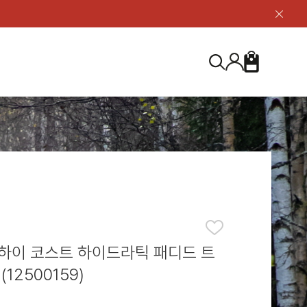
닫
기
버
튼
장
검
바
색
구
니
S
등산화
등산화
ABOUT US
아울렛
아울렛
하이 & 미드컷
하이 & 미드컷
브랜드 소개
검
로우컷
로우컷
지속가능성
색
하
신발용품
신발용품
제품가이드
기
 코스트
소재
제품관리
하이 코스트 하이드라틱 패디드 트
(12500159)