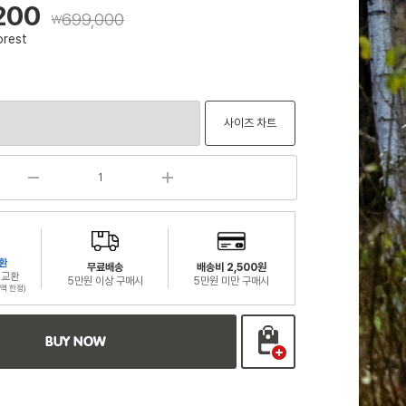
200
699,000
￦
orest
사이즈 차트
환
무료배송
배송비 2,500원
 교환
5만원 이상 구매시
5만원 미만 구매시
액 한정)
BUY NOW