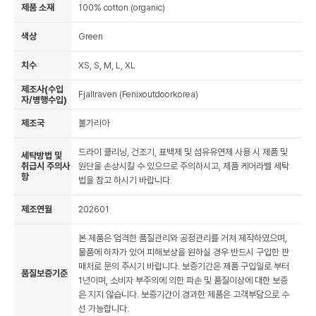
제품 소재
100% cotton (organic)
색상
Green
치수
XS, S, M, L, XL
제조사(수입
Fjallraven (Fenixoutdoorkorea)
자/병행수입)
제조국
불가리아
드라이 클리닝, 건조기, 표백제 및 섬유유연제 사용 시 제품 및
세탁방법 및
취급시 주의사
원단을 손상시킬 수 있으므로 주의하시고, 제품 케어라벨 세탁
항
법을 참고 하시기 바랍니다.
제조연월
202601
본 제품은 엄격한 품질관리와 공정관리를 거쳐 제작하였으며,
물품에 하자가 있어 피해보상을 원하실 경우 반드시 구입한 판
매처로 문의 주시기 바랍니다. 보증기간은 제품 구입일로 부터
품질보증기준
1년이며, 소비자 부주의에 의한 파손 및 품질이상에 대한 보증
은 지지 않습니다. 보증기간이 경과한 제품은 고객부담으로 수
선 가능합니다.