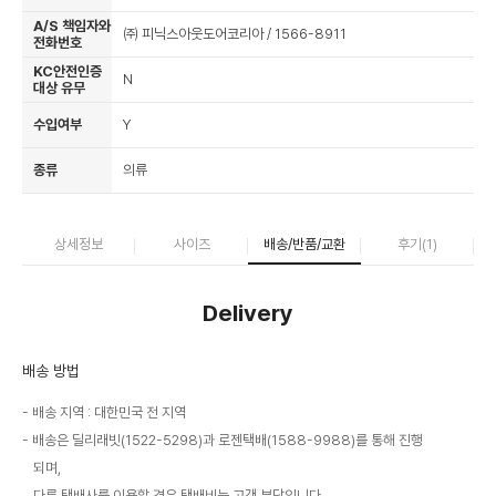
A/S 책임자와
㈜ 피닉스아웃도어코리아 / 1566-8911
전화번호
KC안전인증
N
대상 유무
수입여부
Y
종류
의류
상세정보
사이즈
배송/반품/교환
후기(
1
)
Delivery
배송 방법
배송 지역 : 대한민국 전 지역
배송은 딜리래빗(1522-5298)과 로젠택배(1588-9988)를 통해 진행
되며,
다른 택배사를 이용할 경우 택배비는 고객 부담입니다.