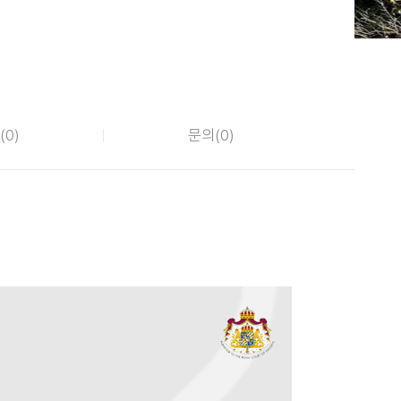
(
0
)
문의(
0
)