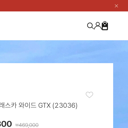
닫
기
버
튼
장
검
바
색
구
니
S
등산화
등산화
ABOUT US
아울렛
아울렛
하이 & 미드컷
하이 & 미드컷
브랜드 소개
검
로우컷
로우컷
지속가능성
색
하
신발용품
신발용품
제품가이드
기
 코스트
소재
제품관리
스카 와이드 GTX (23036)
300
469,000
￦