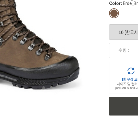
Color:
Erde_B
컬
러
칩
수량 :
1회 무상 교
사이즈 및 컬러
(동일 상품 및 동일 금