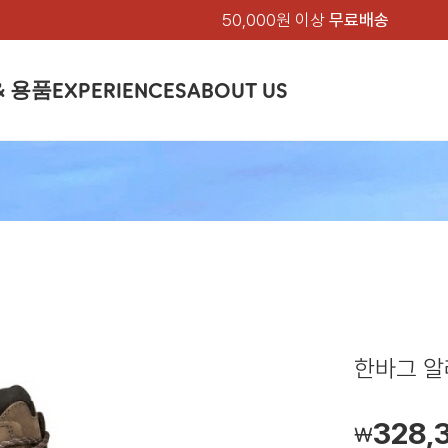
50,000원 이상
무료배송
& 용품
EXPERIENCES
ABOUT US
품
상의
상의
칸켄
하의
하의
아티클
백팩 & 가방
악세서리
악세서리
EXPERIENCE
브랜드소개
텐트&침낭
션
여성
남성
가방 & 용품
피엘라벤 클래식
지속가능성
셔츠
셔츠
칸켄백
트레킹 바지
트레킹 바지
트레킹 백팩
모자 & 비니
모자 & 비니
텐트
아티클
드 에디션
자켓
자켓
칸켄
플리스
플리스
칸켄악세서리
라이프스타일 바지
스트레치 바지
데이팩
벨트 & 스카프
벨트 & 스카프
슬리핑백
피엘라벤 폴라
피엘라벤 클래식
제품가이드
상의
상의
백팩 & 가방
티셔츠
티셔츠
스트레치 바지
라이프스타일 바지
여행 가방
장갑
장갑
피엘라벤 폴라
사이클링
하의
하의
텐트 & 침낭
폭스트레킹
소재
츠
썬 후디
라트 자켓
쇼츠
캡
하이
스웨터
스웨터
반바지 & 스커트
반바지
여행 액세서리
기타
기타
폭스트레킹
레킹
액세서리
액세서리
아울렛
제품관리
베이스레이어
베이스레이어
보온 바지
보온 바지
데이팩
스
등산화
등산화
한바그 알래
힙팩 & 크로스백
타겐
아울렛
아울렛
328,
￦