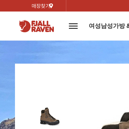
매장찾기
여성
남성
가방 
네
비
게
이
신제품
신제품
자켓
자켓
신제
신제품
컬렉
션
버
튼
트레킹 자켓
트레킹 자켓
리미티
쉘 자켓
쉘 자켓
바르닥
윈드 자켓
윈드 자켓
호야 
인기검색어
티셔
라이프스타일 자켓
라이프스타일 자켓
경량트
다운 & 패딩 자켓
다운 & 패딩 자켓
고어텍
베스트
베스트
베르그