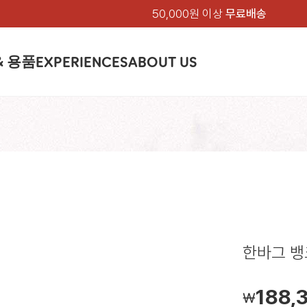
50,000원 이상
무료배송
& 용품
EXPERIENCES
ABOUT US
품
상의
상의
칸켄
하의
하의
아티클
백팩 & 가방
악세서리
악세서리
EXPERIENCE
브랜드소개
텐트&침낭
션
여성
남성
가방 & 용품
피엘라벤 클래식
지속가능성
셔츠
셔츠
칸켄백
트레킹 바지
트레킹 바지
트레킹 백팩
모자 & 비니
모자 & 비니
텐트
아티클
드 에디션
자켓
자켓
칸켄
플리스
플리스
칸켄악세서리
라이프스타일 바지
스트레치 바지
데이팩
벨트 & 스카프
벨트 & 스카프
슬리핑백
피엘라벤 폴라
피엘라벤 클래식
제품가이드
상의
상의
백팩 & 가방
티셔츠
티셔츠
스트레치 바지
라이프스타일 바지
여행 가방
장갑
장갑
피엘라벤 폴라
사이클링
하의
하의
텐트 & 침낭
폭스트레킹
소재
츠
썬 후디
라트 자켓
쇼츠
캡
하이
스웨터
스웨터
반바지 & 스커트
반바지
여행 액세서리
기타
기타
폭스트레킹
레킹
액세서리
액세서리
아울렛
제품관리
베이스레이어
베이스레이어
보온 바지
보온 바지
데이팩
스
등산화
등산화
한바그 뱅크
힙팩 & 크로스백
타겐
아울렛
아울렛
188,
￦