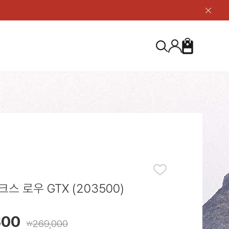
닫
기
버
튼
장
검
바
색
구
니
S
등산화
등산화
ABOUT US
아울렛
아울렛
하이 & 미드컷
하이 & 미드컷
브랜드 소개
검
로우컷
로우컷
지속가능성
색
하
신발용품
신발용품
제품가이드
기
 코스트
소재
제품관리
스 로우 GTX (203500)
300
269,000
￦