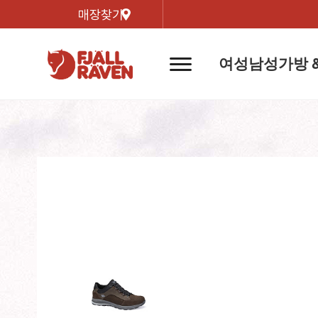
매장찾기
여성
남성
가방 
네
비
게
이
신제품
신제품
자켓
자켓
신제
신제품
컬렉
션
버
튼
트레킹 자켓
트레킹 자켓
리미티
쉘 자켓
쉘 자켓
바르닥
윈드 자켓
윈드 자켓
호야 
인기검색어
티셔
라이프스타일 자켓
라이프스타일 자켓
경량트
다운 & 패딩 자켓
다운 & 패딩 자켓
고어텍
베스트
베스트
베르그