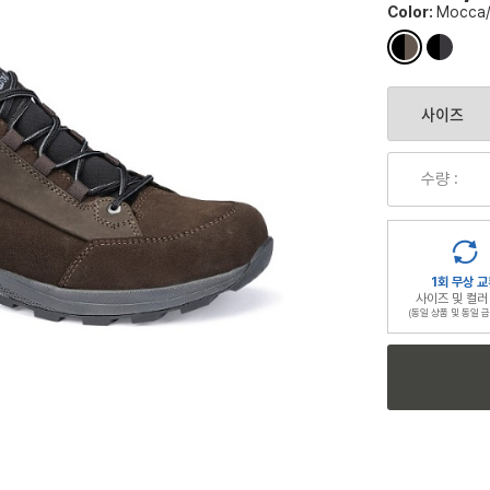
Color:
Mocca/
컬
컬
러
러
칩
칩
수량 :
1회 무상 교
사이즈 및 컬러
(동일 상품 및 동일 금