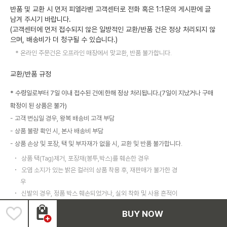
반품 및 교환 시 먼저 피엘라벤 고객센터로 전화 혹은 1:1문의 게시판에 글
남겨 주시기 바랍니다.
(고객센터에 먼저 접수되지 않은 일방적인 교환/반품 건은 정상 처리되지 않
으며, 배송비가 더 청구될 수 있습니다.)
온라인 주문건은 오프라인 매장에서 맞교환, 반품 불가합니다.
교환/반품 규정
* 수령일로부터 7일 이내 접수된 건에 한해 정상 처리됩니다.(7일이 지났거나 구매
확정이 된 상품은 불가)
고객 변심일 경우, 왕복 배송비 고객 부담
상품 불량 확인 시, 본사 배송비 부담
상품 손상 및 포장, 택 및 부자재가 없을 시, 교환 및 반품 불가합니다.
상품 택(Tag)제거, 포장재(봉투,박스)를 훼손한 경우
오염 소지가 있는 밝은 컬러의 상품 착용 후, 재판매가 불가한 경
우
신발의 경우, 정품 박스 훼손되었거나, 실외 착화 및 사용 흔적이
있는 경우
BUY NOW
이 외 고객 관리 소홀로 인한 불량으로 상품 가치가 떨어진 경우