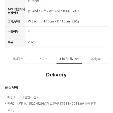
선 가능합니다.
A/S 책임자와
㈜ 피닉스아웃도어코리아 / 1566-8911
전화번호
크기,무게
W 22cm x H 35cm x D 11.5cm, 320g
수입여부
Y
종류
가방
상세정보
사이즈
배송/반품/교환
후기(
0
)
Delivery
배송 방법
배송 지역 : 대한민국 전 지역
배송은 딜리래빗(1522-5298)과 로젠택배(1588-9988)를 통해 진행
되며,