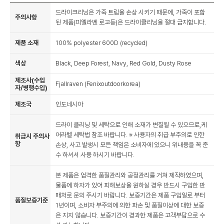
드라이크리닝은 가죽 트림을 손상 시키기 때문에, 가죽이 포함
주의사항
된 제품(피엘라벤 로고등)은 드라이클리닝을 절대 금지합니다.
제품 소재
100% polyester 600D (recycled)
색상
Black, Deep Forest, Navy, Red Gold, Dusty Rose
제조사(수입
Fjallraven (Fenixoutdoorkorea)
자/병행수입)
제조국
인도네시아
드라이 클리닝 및 세탁으로 인해 소재가 변질될 수 있으므로,케
어라벨 세탁법 참조 바랍니다. ※ 사용자의 취급 부주의로 인한
취급시 주의사
항
손상, 사고 발생시 모든 책임은 소비자에 있으니 위내용을 꼭 준
수 하셔서 사용 하시기 바랍니다.
본 제품은 엄격한 품질관리와 공정관리를 거쳐 제작하였으며,
물품에 하자가 있어 피해보상을 원하실 경우 반드시 구입한 판
매처로 문의 주시기 바랍니다. 보증기간은 제품 구입일로 부터
품질보증기준
1년이며, 소비자 부주의에 의한 파손 및 품질이상에 대한 보증
은 지지 않습니다. 보증기간이 경과한 제품은 고객부담으로 수