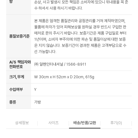
항
손상, 사고 발생시 모든 책임은 소비자에 있으니 위내용을 꼭 준
수 하셔서 사용 하시기 바랍니다.
본 제품은 엄격한 품질관리와 공정관리를 거쳐 제작하였으며,
물품에 하자가 있어 피해보상을 원하실 경우 반드시 구입한 판
매처로 문의 주시기 바랍니다. 보증기간은 제품 구입일로 부터
품질보증기준
1년이며, 소비자 부주의에 의한 파손 및 품질이상에 대한 보증
은 지지 않습니다. 보증기간이 경과한 제품은 고객부담으로 수
선 가능합니다.
A/S 책임자와
㈜ 알펜인터내셔널 / 1566-8911
전화번호
크기,무게
W 30cm x H 52cm x D 20cm, 615g
수입여부
Y
종류
가방
상세정보
사이즈
배송/반품/교환
후기(
0
)