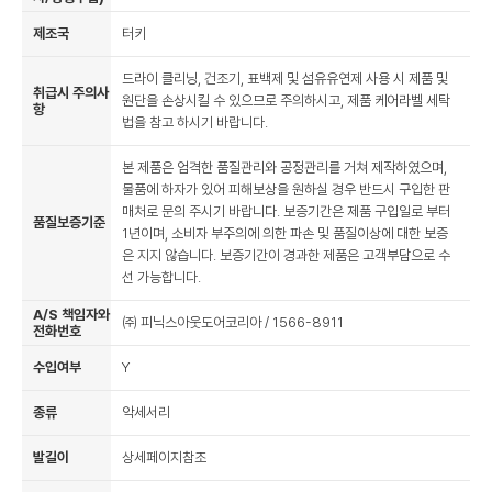
제조국
터키
드라이 클리닝, 건조기, 표백제 및 섬유유연제 사용 시 제품 및
취급시 주의사
원단을 손상시킬 수 있으므로 주의하시고, 제품 케어라벨 세탁
항
법을 참고 하시기 바랍니다.
본 제품은 엄격한 품질관리와 공정관리를 거쳐 제작하였으며,
물품에 하자가 있어 피해보상을 원하실 경우 반드시 구입한 판
매처로 문의 주시기 바랍니다. 보증기간은 제품 구입일로 부터
품질보증기준
1년이며, 소비자 부주의에 의한 파손 및 품질이상에 대한 보증
은 지지 않습니다. 보증기간이 경과한 제품은 고객부담으로 수
선 가능합니다.
A/S 책임자와
㈜ 피닉스아웃도어코리아 / 1566-8911
전화번호
수입여부
Y
종류
악세서리
발길이
상세페이지참조