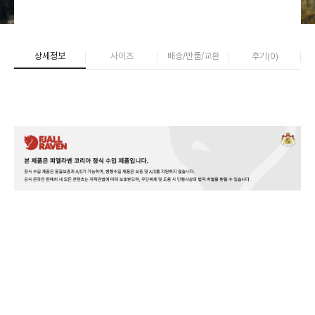
상세정보
사이즈
배송/반품/교환
후기(
0
)