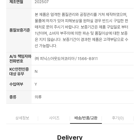
제조연월
202507
본 제품은 엄격한 품질관리와 공정관리를 거쳐 제작하였으며,
물품에 하자가 있어 피해보상을 원하실 경우 반드시 구입한 판
매처로 문의 주시기 바랍니다. 보증기간은 제품 구입일로 부터
품질보증기준
1년이며, 소비자 부주의에 의한 파손 및 품질이상에 대한 보증
은 지지 않습니다. 보증기간이 경과한 제품은 고객부담으로 수
선 가능합니다.
A/S 책임자와
㈜ 피닉스아웃도어코리아 / 1566-8911
전화번호
KC안전인증
N
대상 유무
수입여부
Y
종류
의류
상세정보
사이즈
배송/반품/교환
후기(
0
)
Delivery