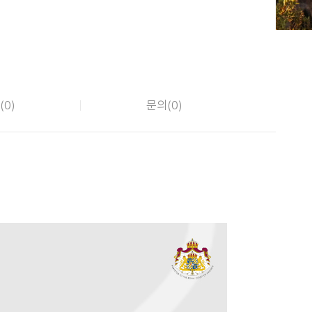
(
0
)
문의(
0
)