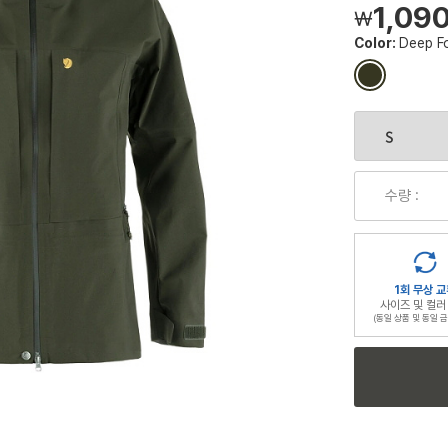
1,09
￦
Color:
Deep F
컬
러
칩
수량 :
1회 무상 교
사이즈 및 컬러
(동일 상품 및 동일 금