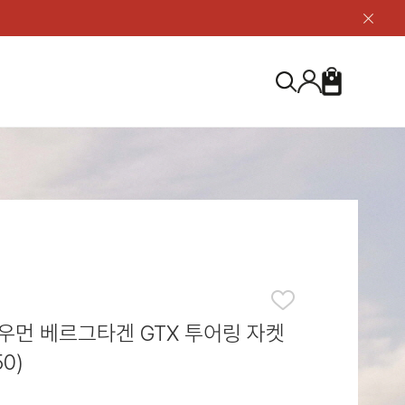
닫
기
버
튼
장
검
바
색
구
니
S
등산화
등산화
ABOUT US
아울렛
아울렛
하이 & 미드컷
하이 & 미드컷
브랜드 소개
검
로우컷
로우컷
지속가능성
색
하
신발용품
신발용품
제품가이드
기
 코스트
소재
제품관리
우먼 베르그타겐 GTX 투어링 자켓
50)