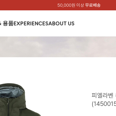
50,000원 이상
무료배송
& 용품
EXPERIENCES
ABOUT US
품
상의
상의
칸켄
하의
하의
아티클
백팩 & 가방
악세서리
악세서리
EXPERIENCE
브랜드소개
텐트&침낭
션
여성
남성
가방 & 용품
피엘라벤 클래식
지속가능성
셔츠
셔츠
칸켄백
트레킹 바지
트레킹 바지
트레킹 백팩
모자 & 비니
모자 & 비니
텐트
아티클
드 에디션
자켓
자켓
칸켄
플리스
플리스
칸켄악세서리
라이프스타일 바지
스트레치 바지
데이팩
벨트 & 스카프
벨트 & 스카프
슬리핑백
피엘라벤 폴라
피엘라벤 클래식
제품가이드
상의
상의
백팩 & 가방
티셔츠
티셔츠
스트레치 바지
라이프스타일 바지
여행 가방
장갑
장갑
피엘라벤 폴라
사이클링
하의
하의
텐트 & 침낭
폭스트레킹
소재
츠
썬 후디
라트 자켓
쇼츠
캡
하이
스웨터
스웨터
반바지 & 스커트
반바지
여행 액세서리
기타
기타
폭스트레킹
레킹
액세서리
액세서리
아울렛
제품관리
베이스레이어
베이스레이어
보온 바지
보온 바지
데이팩
스
등산화
등산화
피엘라벤 
힙팩 & 크로스백
타겐
아울렛
아울렛
(145001