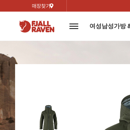
매장찾기
여성
남성
가방 
네
비
게
이
신제품
신제품
자켓
자켓
신제
신제품
컬렉
션
버
튼
트레킹 자켓
트레킹 자켓
리미티
쉘 자켓
쉘 자켓
바르닥
윈드 자켓
윈드 자켓
호야 
인기검색어
티셔
라이프스타일 자켓
라이프스타일 자켓
경량트
다운 & 패딩 자켓
다운 & 패딩 자켓
고어텍
베스트
베스트
베르그