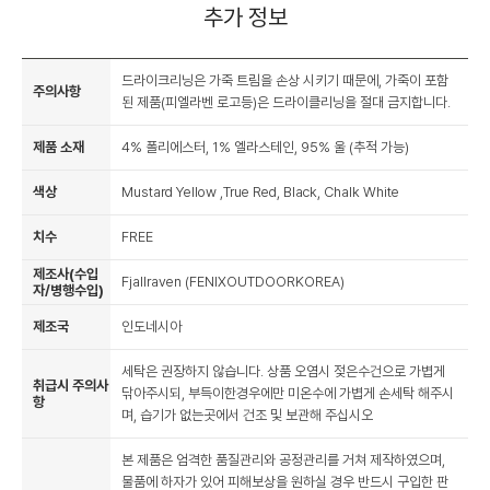
추가 정보
드라이크리닝은 가죽 트림을 손상 시키기 때문에, 가죽이 포함
주의사항
된 제품(피엘라벤 로고등)은 드라이클리닝을 절대 금지합니다.
제품 소재
4% 폴리에스터, 1% 엘라스테인, 95% 울 (추적 가능)
색상
Mustard Yellow ,True Red, Black, Chalk White
치수
FREE
제조사(수입
Fjallraven (FENIXOUTDOORKOREA)
자/병행수입)
제조국
인도네시아
세탁은 권장하지 않습니다. 상품 오염시 젖은수건으로 가볍게
취급시 주의사
닦아주시되, 부득이한경우에만 미온수에 가볍게 손세탁 해주시
항
며, 습기가 없는곳에서 건조 및 보관해 주십시오
본 제품은 엄격한 품질관리와 공정관리를 거쳐 제작하였으며,
물품에 하자가 있어 피해보상을 원하실 경우 반드시 구입한 판