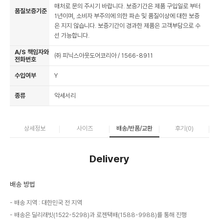
매처로 문의 주시기 바랍니다. 보증기간은 제품 구입일로 부터
품질보증기준
1년이며, 소비자 부주의에 의한 파손 및 품질이상에 대한 보증
은 지지 않습니다. 보증기간이 경과한 제품은 고객부담으로 수
선 가능합니다.
A/S 책임자와
㈜ 피닉스아웃도어코리아 / 1566-8911
전화번호
수입여부
Y
종류
악세서리
상세정보
사이즈
배송/반품/교환
후기(
0
)
Delivery
배송 방법
배송 지역 : 대한민국 전 지역
배송은 딜리래빗(1522-5298)과 로젠택배(1588-9988)를 통해 진행