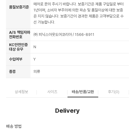
매처로 문의 주시기 바랍니다. 보증기간은 제품 구입일로 부터
품질보증기준
1년이며, 소비자 부주의에 의한 파손 및 품질이상에 대한 보증
은 지지 않습니다. 보증기간이 경과한 제품은 고객부담으로 수
선 가능합니다.
A/S 책임자와
㈜ 피닉스아웃도어코리아 / 1566-8911
전화번호
KC안전인증
N
대상 유무
수입여부
Y
종류
의류
상세정보
사이즈
배송/반품/교환
후기(
0
)
Delivery
배송 방법