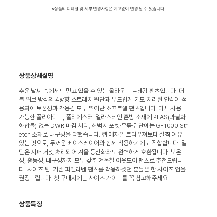
상품상세설명
추운 날씨 속에서도 믿고 입을 수 있는 올라운드 트레킹 팬츠입니다. 더
블 위브 방식의 4방향 스트레치 원단과 부드럽게 기모 처리된 안감이 적
용되어 보온성과 착용감 모두 뛰어난 소프트쉘 팬츠입니다. 다시 사용
가능한 폴리아미드, 폴리에스터, 엘라스테인 혼방 소재에 PFAS(과불화
화합물) 없는 DWR 마감 처리, 허벅지 포켓·무릎·밑단에는 G-1000 Str
etch 소재로 내구성을 더했습니다. 켑 애자일 트라우져보다 살짝 여유
있는 핏으로, 두꺼운 베이스레이어와 함께 착용하기에도 적합합니다. 밑
단은 지퍼 거셋 처리되어 겨울 등산화와도 완벽하게 호환됩니다. 보온
성, 활동성, 내구성까지 모두 갖춘 겨울철 아웃도어 팬츠로 추천드립니
다. 사이즈 팁: 기존 피엘라벤 팬츠를 착용하셨던 분들은 한 사이즈 업을
권장드립니다. 첫 구매시에는 사이즈 가이드를 꼭 참고해주세요.
상품특징