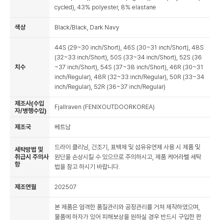
cycled), 43% polyester, 8% elastane
색상
Black/Black, Dark Navy
44S (29~30 inch/Short), 46S (30~31 inch/Short), 48S
(32~33 inch/Short), 50S (33~34 inch/Short), 52S (36
치수
~37 inch/Short), 54S (37~38 inch/Short), 46R (30~31
inch/Regular), 48R (32~33 inch/Regular), 50R (33~34
inch/Regular), 52R (36~37 inch/Regular)
제조사(수입
Fjallraven (FENIXOUTDOORKOREA)
자/병행수입)
제조국
베트남
드라이 클리닝, 건조기, 표백제 및 섬유유연제 사용 시 제품 및
세탁방법 및
취급시 주의사
원단을 손상시킬 수 있으므로 주의하시고, 제품 케어라벨 세탁
항
법을 참고 하시기 바랍니다.
제조연월
202507
본 제품은 엄격한 품질관리와 공정관리를 거쳐 제작하였으며,
물품에 하자가 있어 피해보상을 원하실 경우 반드시 구입한 판