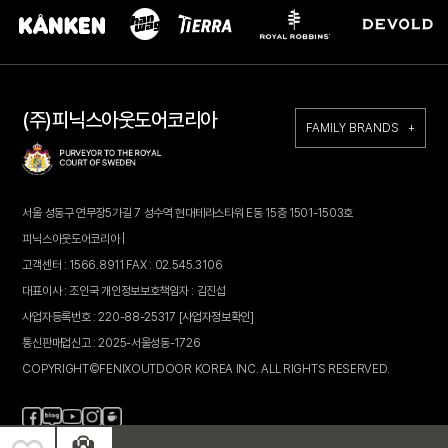
(주)피닉스아웃도어코리아
FAMILY BRANDS +
서울 성동구 연무장5가길 7 성수역 현대테라스타워 E동 15층 1501-1503호
피닉스아웃도어코리아 |
고객센터 : 1566.8911 FAX : 02.545.3106
대표이사 : 조인국 개인정보보호책임자 : 김진섭
사업자등록번호 : 220-88-25317
[사업자정보확인]
통신판매업신고 : 2025-서울성동-1726
COPYRIGHT©FENIXOUTDOOR KOREA INC. ALL RIGHTS RESERVED.
페
블
인
카
유
이
로
스
페
튜
스
그
타