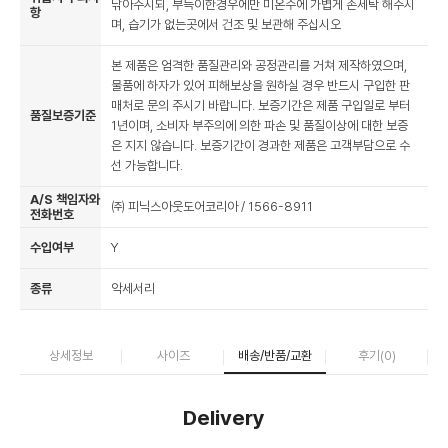
닦아주시되, 부득이한경우에만 미온수에 가볍게 손세탁 해주시
항
며, 습기가 없는곳에서 건조 및 보관해 주십시오
본 제품은 엄격한 품질관리와 공정관리를 거쳐 제작하였으며,
물품에 하자가 있어 피해보상을 원하실 경우 반드시 구입한 판
매처로 문의 주시기 바랍니다. 보증기간은 제품 구입일로 부터
품질보증기준
1년이며, 소비자 부주의에 의한 파손 및 품질이상에 대한 보증
은 지지 않습니다. 보증기간이 경과한 제품은 고객부담으로 수
선 가능합니다.
A/S 책임자와
㈜ 피닉스아웃도어코리아 / 1566-8911
전화번호
수입여부
Y
종류
악세서리
상세정보
사이즈
배송/반품/교환
후기(
0
)
Delivery