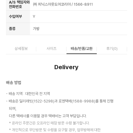
A/S 책임자와
㈜ 피닉스아웃도어코리아 / 1566-8911
전화번호
수입여부
Y
종류
가방
상세정보
사이즈
배송/반품/교환
후기(
0
)
Delivery
배송 방법
배송 지역 : 대한민국 전 지역
배송은 딜리래빗(1522-5298)과 로젠택배(1588-9988)를 통해 진행
되며,
다른 택배사를 이용할 경우 택배비는 고객 부담입니다.
온라인 주문건은 오프라인 매장 방문 수령 불가합니다.
개인적으로 무단방문 및 수령을 요구할 경우, 업무방해에 대한