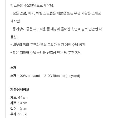
립스톱을 주요원단으로 제작됨.
- 모든 안감, 메시, 웨빙 스트랩은 재활용 또는 부분 재활용 소재로
제작됨.
- 통기성이 좋은 부드러운 폼 패딩이 들어간 뒷면 패널로 편안헌 착
용감.
- 내부의 정리 포켓과 열쇠 고리가 달린 메인 수납 공간.
- 작은 지퍼형 수납공간과 신축성 있는 병 포켓 2개.
소재
소재
: 100% polyamide 210D Ripstop (recycled)
제품상세정보
가로
: 64 cm
세로
: 19 cm
깊이
: 13 cm
무게
: 350 g