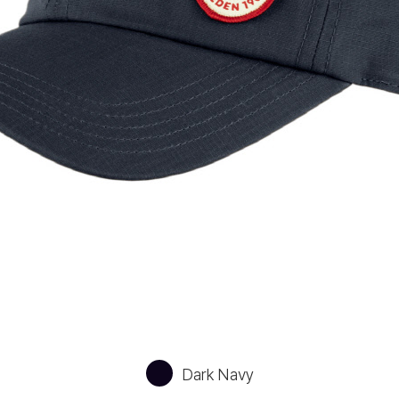
Dark Navy